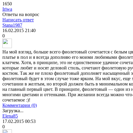
1650
Iriwa
Ответы на вопрос
Написать ответ
Stana1987
16.02.2015
21:40
0
На мой взгляд, больше всего фиолетовый сочетается с белым ц
платье в пол и я всегда дополняю его моими любимыми фиоле
клатчем. Хотя, в принципе, это не единственное удачное сочет
которые любят и носят деловой стиль, сочетают фиолетовую 
костюм. Так же не плохо фиолетовый дополняет насыщенный зе
фиолетовый будет в этом случае тоже ярким. На мой вкус, еще
сочетании в желтым, но второй должен быть в минимальном кол
на главный первый цвет. В принципе, фиолетовый — один из н
многими цветами и оттенками. При желании всегда можно что-т
сочетаемое :)!
Комментарии (0)
Загрузка...
Elena85
17.02.2015
00:53
0