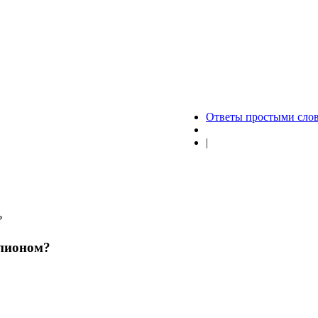
Ответы простыми сло
|
?
пионом?