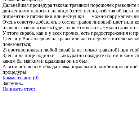
Дальнейшая процедура такова: травяной порошочек разводите
движениями наносите на лицо (естественно, избегая области вок
пигментные пятнышки или веснушки — можно пару капель лим
Очень советую добавлять в состав травок липовый цвет (или к
пыльно-травяная смесь будет лучше скользить, «мылиться» по 
У этого скраба, как и у всех прочих, есть предостережения и п
1) если у Вас аллергия на травы или же гиперчувствительная к
пользоваться;
2) противопоказан любой скраб (а не только травяной) при г
3) если на лице родинки — аккуратно обходите их, ни в коем сл
каким бы мягким и щадящим он не был.
А всем остальным обладателям нормальной, комбинированно
процедуры!
Комментарии (0)
Загрузка...
Написать ответ