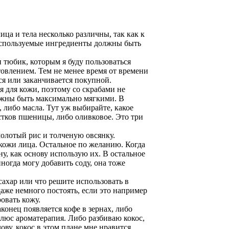
ица и тела несколько различны, так как к
используемые ингредиенты должны быть
 тюбик, которым я буду пользоваться
отовлением. Тем не менее время от времени
ся или заканчивается покупной.
 для кожи, поэтому со скрабами не
лжны быть максимально мягкими. В
либо масла. Тут уж выбирайте, какое
стков пшеницы, либо оливковое. Это три
молотый рис и толченую овсянку.
кожи лица. Остальное по желанию. Когда
ну, как основу использую их. В остальное
ногда могу добавить соду, она тоже
/сахар или что решите использовать в
даже немного постоять, если это например
овать кожу.
аконец появляется кофе в зернах, либо
люс ароматерапия. Либо разбиваю кокос,
лову, кокос в этом плане мне нравится