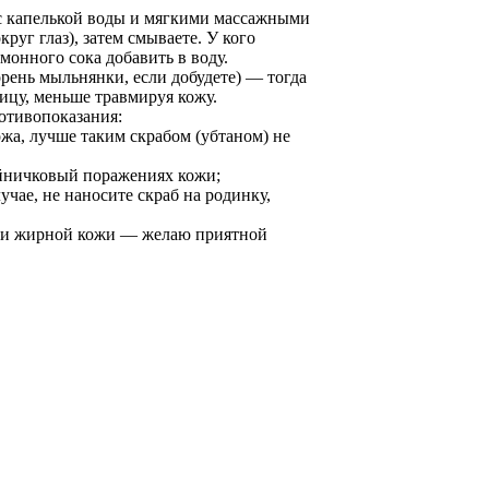
 с капелькой воды и мягкими массажными
руг глаз), затем смываете. У кого
онного сока добавить в воду.
орень мыльнянки, если добудете) — тогда
лицу, меньше травмируя кожу.
ротивопоказания:
ожа, лучше таким скрабом (убтаном) не
нойничковый поражениях кожи;
учае, не наносите скраб на родинку,
й и жирной кожи — желаю приятной