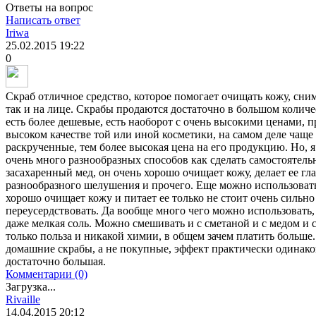
Ответы на вопрос
Написать ответ
Iriwa
25.02.2015
19:22
0
Скраб отличное средство, которое помогает очищать кожу, сним
так и на лице. Скрабы продаются достаточно в большом количе
есть более дешевые, есть наоборот с очень высокими ценами, п
высоком качестве той или иной косметики, на самом деле чаще 
раскрученные, тем более высокая цена на его продукцию. Но, я
очень много разнообразных способов как сделать самостоятельн
засахаренный мед, он очень хорошо очищает кожу, делает ее гл
разнообразного шелушения и прочего. Еще можно использовать 
хорошо очищает кожу и питает ее только не стоит очень сильно
переусердствовать. Да вообще много чего можно использовать, 
даже мелкая соль. Можно смешивать и с сметаной и с медом и
только польза и никакой химии, в общем зачем платить больше.
домашние скрабы, а не покупные, эффект практически одинаков
достаточно большая.
Комментарии (0)
Загрузка...
Rivaille
14.04.2015
20:12