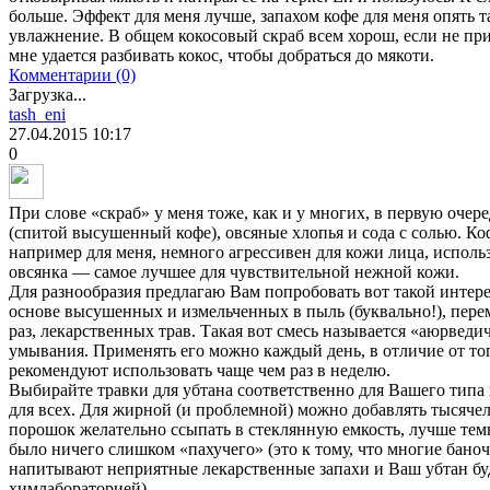
больше. Эффект для меня лучше, запахом кофе для меня опять т
увлажнение. В общем кокосовый скраб всем хорош, если не п
мне удается разбивать кокос, чтобы добраться до мякоти.
Комментарии (0)
Загрузка...
tash_eni
27.04.2015
10:17
0
При слове «скраб» у меня тоже, как и у многих, в первую очер
(спитой высушенный кофе), овсяные хлопья и сода с солью. Ко
например для меня, немного агрессивен для кожи лица, исполь
овсянка — самое лучшее для чувствительной нежной кожи.
Для разнообразия предлагаю Вам попробовать вот такой интере
основе высушенных и измельченных в пыль (буквально!), пере
раз, лекарственных трав. Такая вот смесь называется «аюрвед
умывания. Применять его можно каждый день, в отличие от то
рекомендуют использовать чаще чем раз в неделю.
Выбирайте травки для убтана соответственно для Вашего тип
для всех. Для жирной (и проблемной) можно добавлять тысяче
порошок желательно ссыпать в стеклянную емкость, лучше тем
было ничего слишком «пахучего» (это к тому, что многие баноч
напитывают неприятные лекарственные запахи и Ваш убтан буд
химлабораторией).