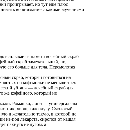
аки проигрывает, но тут еще плюс
ринимать во внимание с какими мучениями
едь всплывает в памяти кофейный скраб
фейный скраб замечательный, но,
зую его больше для тела. Перемолотая
сный скраб, который готовиться на
молотых на кофемолке не меньше трех
ический убтан» — лечебный скраб для
го же кофейного, который не
а кожи. Ромашка, липа — универсальны
листник, хвощ, календулу. Смолотый
ную и желательно такую, в которой не
ки из-под лекарств, сиропов от кашля,
ет пахнуть не лугом, а