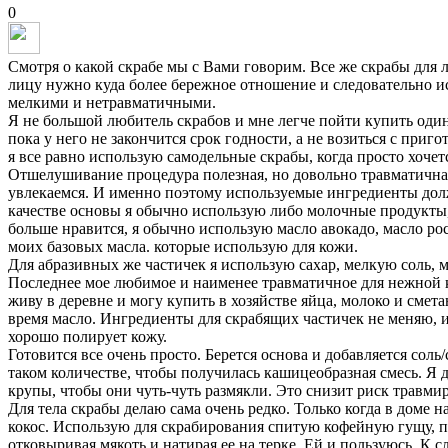
0
Смотря о какой скрабе мы с Вами говорим. Все же скрабы для л
лицу нужно куда более бережное отношение и следовательно 
мелкими и нетравматичными.
Я не большой любитель скрабов и мне легче пойти купить один
пока у него не закончится срок годности, а не возиться с приг
я все равно использую самодельные скрабы, когда просто хочет
Отшелушивание процедура полезная, но довольно травматичная
увлекаемся. И именно поэтому используемые ингредиенты до
качестве основы я обычно использую либо молочные продукты, 
больше нравится, я обычно использую масло авокадо, масло ро
моих базовых масла. которые использую для кожи.
Для абразивных же частичек я использую сахар, мелкую соль, 
Последнее мое любимое и наименее травматичное для нежной 
живу в деревне и могу купить в хозяйстве яйца, молоко и смета
время масло. Ингредиенты для скрабящих частичек не меняю, и
хорошо полирует кожу.
Готовится все очень просто. Берется основа и добавляется соль
таком количестве, чтобы получилась кашицеобразная смесь. Я 
крупы, чтобы они чуть-чуть размякли. Это снизит риск травмир
Для тела скрабы делаю сама очень редко. Только когда в доме н
кокос. Использую для скрабирования спитую кофейную гущу, п
отковыривая мякоть и натирая ее на терке. Ей и пользуюсь. К с