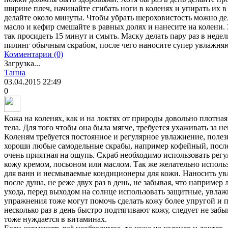
ширине плеч, начинайте сгибать ноги в коленях и упирать их 
делайте около минуты. Чтобы убрать шероховистость можно дел
масло и кефир смешайте в равных долях и нанесите на колени.
так просидеть 15 минут и смыть. Маску делать пару раз в неде
пилинг обычным скрабом, после чего наносите супер увлажня
Комментарии (0)
Загрузка...
Танна
03.04.2015
22:49
0
Кожа на коленях, как и на локтях от природы довольно плотная
тела. Для того чтобы она была мягче, требуется ухаживать за н
Коленям требуется постоянное и регулярное увлажнение, полез
хороши любые самодельные скрабы, например кофейный, после
очень приятная на ощупь. Скраб необходимо использовать регу
кожу кремом, лосьоном или маслом. Так же желательно исполь
для ванн и несмываемые кондиционеры для кожи. Наносить ув
после душа, не реже двух раз в день, не забывая, что например
ухода, перед выходом на солнце использовать защитные, увл
упражнения тоже могут помочь сделать кожу более упругой и 
несколько раз в день быстро подтягивают кожу, следует не заб
тоже нуждается в витаминах.