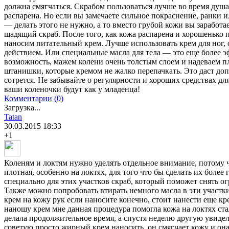
должна смягчаться. Скрабом пользоваться лучше во время душа
распарена. Но если вы замечаете сильное покраснение, ранки 
— делать этого не нужно, а то вместо грубой кожи вы заработ
щадящий скраб. После того, как кожа распарена и хорошенько 
наносим питательный крем. Лучше использовать крем для ног,
действием. Или специальные масла для тела — это еще более э
возможность, мажем колени очень толстым слоем и надеваем 
штанишки, которые кремом не жалко перепачкать. Это даст доп
сотрется. Не забывайте о регулярности и хороших средствах дл
ваши коленочки будут как у младенца!
Комментарии (0)
Загрузка...
Tatan
30.03.2015
18:33
+1
Коленям и локтям нужно уделять отдельное внимание, потому ч
плотная, особенно на локтях, для того что бы сделать их боле
специально для этих участков скраб, который поможет снять о
Также можно попробовать втирать немного масла в эти участки
крем на кожу рук если наносите конечно, стоит нанести еще кр
наношу крем мне данная процедура помогла кожа на локтях стал
делала продолжительное время, а спустя неделю другую увиде
советую просто жирный крем наносить, он смягчает кожу и она