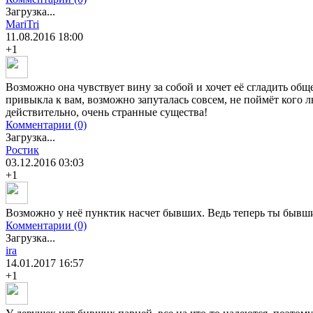
Загрузка...
MariTri
11.08.2016
18:00
+1
Возможно она чувствует вину за собой и хочет её сгладить общ
привыкла к вам, возможно запуталась совсем, не поймёт кого 
действительно, очень странные существа!
Комментарии (0)
Загрузка...
Ростик
03.12.2016
03:03
+1
Возможно у неё пунктик насчет бывших. Ведь теперь ты бывший
Комментарии (0)
Загрузка...
ira
14.01.2017
16:57
+1