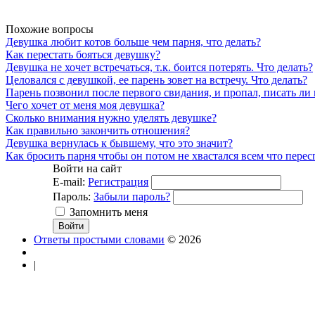
Похожие вопросы
Девушка любит котов больше чем парня, что делать?
Как перестать бояться девушку?
Девушка не хочет встречаться, т.к. боится потерять. Что делать?
Целовался с девушкой, ее парень зовет на встречу. Что делать?
Парень позвонил после первого свидания, и пропал, писать ли
Чего хочет от меня моя девушка?
Сколько внимания нужно уделять девушке?
Как правильно закончить отношения?
Девушка вернулась к бывшему, что это значит?
Как бросить парня чтобы он потом не хвастался всем что перес
Войти на сайт
E-mail:
Регистрация
Пароль:
Забыли пароль?
Запомнить меня
Ответы простыми словами
© 2026
|