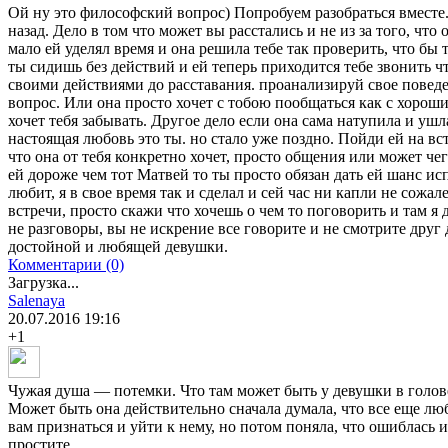
Ой ну это философский вопрос) Попробуем разобраться вместе.
назад. Дело в том что может вы расстались и не из за того, чт
мало ей уделял время и она решила тебе так проверить, что бы
ты сидишь без действий и ей теперь приходится тебе звонить 
своими действиями до расставания. проанализируй свое поведе
вопрос. Или она просто хочет с тобою пообщаться как с хорош
хочет тебя забывать. Другое дело если она сама натупила и ушл
настоящая любовь это ты. но стало уже поздно. Пойди ей на вс
что она от тебя конкретно хочет, просто общения или может чег
ей дороже чем тот Матвей то ты просто обязан дать ей шанс исп
любит, я в свое время так и сделал и сей час ни капли не сожал
встречи, просто скажи что хочешь о чем то поговорить и там я 
не разговоры, вы не искрение все говорите и не смотрите друг д
достойной и любящей девушки.
Комментарии (0)
Загрузка...
Salenaya
20.07.2016
19:16
+1
Чужая душа — потемки. Что там может быть у девушки в голове
Может быть она действительно сначала думала, что все еще лю
вам признаться и уйти к нему, но потом поняла, что ошиблась и 
простите.