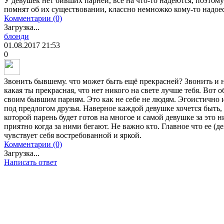
У девушек нет бивших парней, все на что-то надеются, поэтом
помнят об их существовании, классно немножко кому-то надоес
Комментарии (0)
Загрузка...
блонди
01.08.2017
21:53
0
Звонить бывшему. что может быть ещё прекрасней? Звонить и н
какая ты прекрасная, что нет никого на свете лучше тебя. Вот
своим бывшим парням. Это как не себе не людям. Эгоистично и 
под предлогом друзья. Наверное каждой девушке хочется быть, 
которой парень будет готов на многое и самой девушке за это 
приятно когда за ними бегают. Не важно кто. Главное что ее (
чувствует себя востребованной и яркой.
Комментарии (0)
Загрузка...
Написать ответ