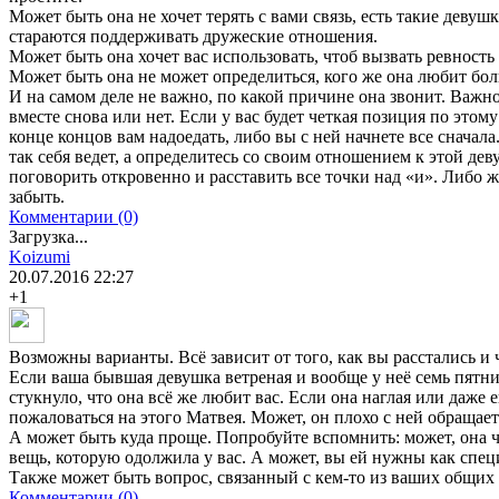
Может быть она не хочет терять с вами связь, есть такие деву
стараются поддерживать дружеские отношения.
Может быть она хочет вас использовать, чтоб вызвать ревность 
Может быть она не может определиться, кого же она любит бол
И на самом деле не важно, по какой причине она звонит. Важно
вместе снова или нет. Если у вас будет четкая позиция по этому
конце концов вам надоедать, либо вы с ней начнете все сначал
так себя ведет, а определитесь со своим отношением к этой де
поговорить откровенно и расставить все точки над «и». Либо ж
забыть.
Комментарии (0)
Загрузка...
Koizumi
20.07.2016
22:27
+1
Возможны варианты. Всё зависит от того, как вы расстались и 
Если ваша бывшая девушка ветреная и вообще у неё семь пятниц
стукнуло, что она всё же любит вас. Если она наглая или даже е
пожаловаться на этого Матвея. Может, он плохо с ней обращаетс
А может быть куда проще. Попробуйте вспомнить: может, она чт
вещь, которую одолжила у вас. А может, вы ей нужны как спец
Также может быть вопрос, связанный с кем-то из ваших общих 
Комментарии (0)