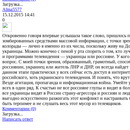
Загрузка...
Alina5577
15.12.2015
14:41
0
Откровенно говоря впервые услышала такое слово, пришлось п
зомбированных средствами массовой информации, с точки зрен
колорады — лично я именно из их числа, поскольку живу на Д
украинцы. Можно конечно с пеной у рта спорить о том, кто лу
и программами телевидения — украинцы или россияне. У ког
вопрос. С моей точки зрения, образованный, грамотный, спосо
россиянин, украинец или житель ЛНР и ДНР, он всегда найдет 
данном этапе практически у всех сейчас есть доступ в интерне
российского, хоть украинского телевидения. И понять, что вру
Везде агитация, пропаганда и информационная война. Умейте у
всех в один ряд. К счастью не все россияне глупы и видят в б
все украинцы видят в России страну-агрессора и россиян и лю
выгодно искусственно разжигать этот конфликт и настраивать 
быть терпимее и не слушать весь этот мусор из телеящиков.
Комментарии (0)
Загрузка...
Написать ответ