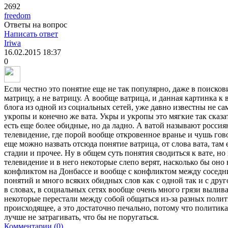
2692
freedom
Ответы на вопрос
Написать ответ
Iriwa
16.02.2015
18:37
0
Если честно это понятие еще не так популярно, даже в поиско
матрицу, а не ватрицу. А вообще ватрица, и данная картинка к 
блога из одной из социальных сетей, уже давно известны не са
укропы и конечно же вата. Укры и укропы это мягкие так сказа
есть еще более обидные, но да ладно. А ватой называют росси
телевидение, где порой вообще откровенное вранье и чушь гов
еще можно назвать отсюда понятие ватрица, от слова вата, там 
стадии и прочее. Ну в общем суть понятия сводиться к вате, но
телевидение и в него некоторые слепо верят, насколько бы оно
конфликтом на Донбассе и вообще с конфликтом между сосед
понятий и много всяких обидных слов как с одной так и с друг
в словах, в социальных сетях вообще очень много грязи вылив
некоторые перестали между собой общаться из-за разных полит
происходящее, а это достаточно печально, потому что политик
лучше не затрагивать, что бы не поругаться.
Комментарии (0)