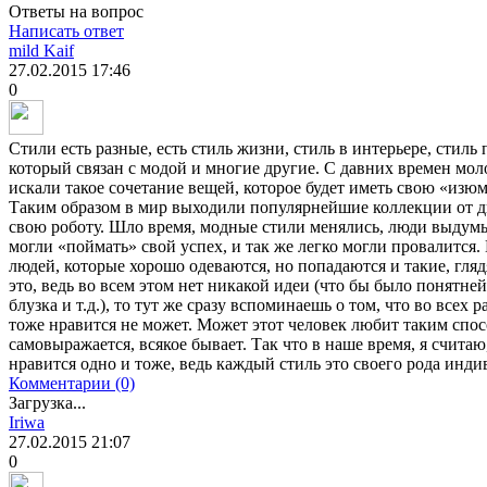
Ответы на вопрос
Написать ответ
mild Kaif
27.02.2015
17:46
0
Стили есть разные, есть стиль жизни, стиль в интерьере, стиль 
который связан с модой и многие другие. С давних времен мо
искали такое сочетание вещей, которое будет иметь свою «изю
Таким образом в мир выходили популярнейшие коллекции от д
свою роботу. Шло время, модные стили менялись, люди выдум
могли «поймать» свой успех, и так же легко могли провалится
людей, которые хорошо одеваются, но попадаются и такие, глядя
это, ведь во всем этом нет никакой идеи (что бы было понятн
блузка и т.д.), то тут же сразу вспоминаешь о том, что во всех
тоже нравится не может. Может этот человек любит таким спос
самовыражается, всякое бывает. Так что в наше время, я считаю,
нравится одно и тоже, ведь каждый стиль это своего рода инди
Комментарии (0)
Загрузка...
Iriwa
27.02.2015
21:07
0