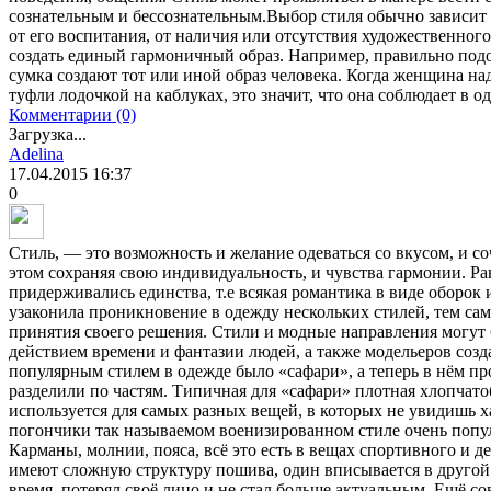
сознательным и бессознательным.Выбор стиля обычно зависит 
от его воспитания, от наличия или отсутствия художественного
создать единый гармоничный образ. Например, правильно подоб
сумка создают тот или иной образ человека. Когда женщина н
туфли лодочкой на каблуках, это значит, что она соблюдает в о
Комментарии (0)
Загрузка...
Adelina
17.04.2015
16:37
0
Стиль, — это возможность и желание одеваться со вкусом, и со
этом сохраняя свою индивидуальность, и чувства гармонии. Ра
придерживались единства, т.е всякая романтика в виде оборок
узаконила проникновение в одежду нескольких стилей, тем сам
принятия своего решения. Стили и модные направления могут 
действием времени и фантазии людей, а также модельеров соз
популярным стилем в одежде было «сафари», а теперь в нём пр
разделили по частям. Типичная для «сафари» плотная хлопчато
используется для самых разных вещей, в которых не увидишь х
погончики так называемом военизированном стиле очень попул
Карманы, молнии, пояса, всё это есть в вещах спортивного и д
имеют сложную структуру пошива, один вписывается в другой. 
время, потерял своё лицо и не стал больше актуальным. Ещё со