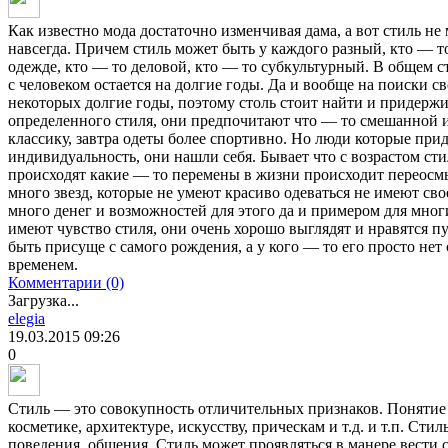
Как известно мода достаточно изменчивая дама, а вот стиль не 
навсегда. Причем стиль может быть у каждого разный, кто — т
одежде, кто — то деловой, кто — то субкультурный. В общем ст
с человеком остается на долгие годы. Да и вообще на поиски с
некоторых долгие годы, поэтому столь стоит найти и придерж
определенного стиля, они предпочитают что — то смешанной и
классику, завтра одеты более спортивно. Но люди которые пр
индивидуальность, они нашли себя. Бывает что с возрастом сти
происходят какие — то перемены в жизни происходит переосмы
много звезд, которые не умеют красиво одеваться не имеют сво
много денег и возможностей для этого да и примером для многи
имеют чувство стиля, они очень хорошо выглядят и нравятся пу
быть присуще с самого рождения, а у кого — то его просто нет 
временем.
Комментарии (0)
Загрузка...
elegia
19.03.2015
09:26
0
Стиль — это совокупность отличительных признаков. Понятие 
косметике, архитектуре, искусству, прическам и т.д. и т.п. Ст
поведения, общения. Стиль может проявляться в манере вести 