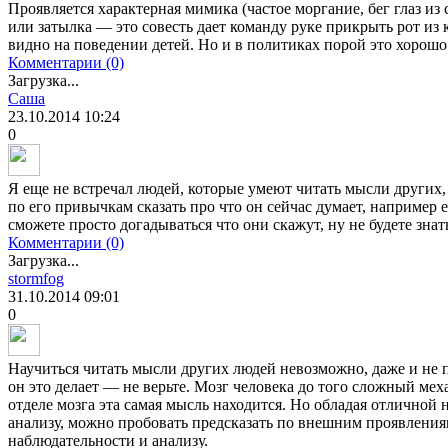
Проявляется характерная мимика (частое моргание, бег глаз из
или затылка — это совесть дает команду руке прикрыть рот из
видно на поведении детей. Но и в политиках порой это хорошо 
Комментарии (0)
Загрузка...
Саша
23.10.2014
10:24
0
Я еще не встречал людей, которые умеют читать мысли других,
по его привычкам сказать про что он сейчас думает, например 
сможете просто догадываться что они скажут, ну не будете знат
Комментарии (0)
Загрузка...
stormfog
31.10.2014
09:01
0
Научиться читать мысли других людей невозможно, даже и не пы
он это делает — не верьте. Мозг человека до того сложный мех
отделе мозга эта самая мысль находится. Но обладая отличной
анализу, можно пробовать предсказать по внешним проявления
наблюдательности и анализу.