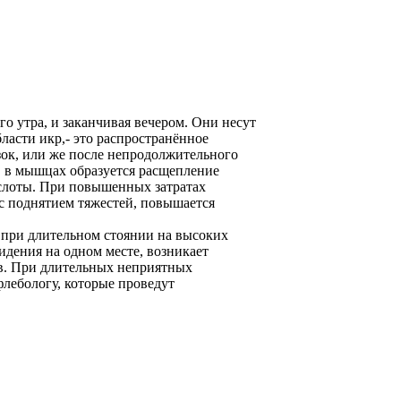
о утра, и заканчивая вечером. Они несут
бласти икр,- это распространённое
зок, или же после непродолжительного
, в мышцах образуется расщепление
ислоты. При повышенных затратах
 с поднятием тяжестей, повышается
о при длительном стоянии на высоких
идения на одном месте, возникает
дов. При длительных неприятных
флебологу, которые проведут