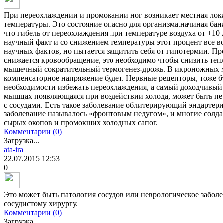
При переохлаждении и промокании ног возникает местная лок
температуры. Это состояние опасно для организма.начиная бан
что гибель от переохлаждения при температуре воздуха от +10 
научный факт и со снижением температуры этот процент все во
научных фактов, но пытается защитить себя от гипотермии. Пр
снижается кровообращение, это необходимо чтобы снизить тепл
мышечный сократительный термогенез-дрожь. В икроножных м
компенсаторное напряжение будет. Нервные рецепторы, тоже бу
необходимости избежать переохлаждения, а самый доходчивый
мышцах появляющаяся при воздействии холода, может быть перв
с сосудами. Есть такое заболевание облитерирующий эндартери
заболевание называлось «фронтовым недугом», и многие солдат
сырых окопов и промокших холодных сапог.
Комментарии (0)
Загрузка...
ata-ira
22.07.2015
12:53
0
Это может быть патология сосудов или неврологическое забол
сосудистому хирургу.
Комментарии (0)
Загрузка...