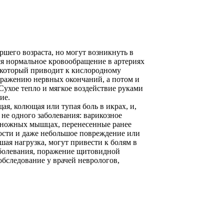
ршего возраста, но могут возникнуть в
ся нормальное кровообращение в артериях
, который приводит к кислородному
дражению нервных окончаний, а потом и
ухое тепло и мягкое воздействие руками
ие.
ая, колющая или тупая боль в икрах, и,
 не одного заболевания: варикозное
роножных мышцах, перенесенные ранее
сти и даже небольшое повреждение или
ая нагрузка, могут привести к болям в
аболевания, поражение щитовидной
обследование у врачей неврологов,