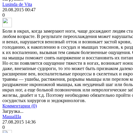
Lusinda de Vita
20.08.2015
00:47
0
Боли в икрах, когда замерзают ноги, чаще досаждают людям ста
любом возрасте. В результате переохлаждения может нарушать
и венах, нарушается венозный отток и возникает застой крови
голоданию, к накоплению в сосудах и мышцах токсинов, к раз
к их воспалению, вызывая тем самым болезненные ощущения. С
на мышцы поможет снять напряжение и восстановить их питан
Но если появляется ощущение тяжести в ногах, возникает ноющ
даже, внезапные судороги, то это может быть признаком далеко
расширение вен, воспалительные процессы в скелетных и ик
травмы — ушибы, растяжения, разрывы мышцы или перелом ко
раздражение икроножной мышцы, как неудачный шаг или больш
икрах ног, а еще больной позвоночник или неврологические з
железы, диабет и т.д. Поэтому необходимо обязательно пройти 
сосудистых хирургов и эндокринологов.
Комментарии (0)
Загрузка...
MaшаШа
27.08.2015
14:36
0