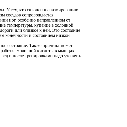
ры. У тех, кто склонен к спазмированию
зм сосудов сопровождается
нии ног, особенно направленном от
ение температуры, купание в холодной
дороги или близкое к ней. Это состояние
ем конечности и состоянием низкой
жное состояние. Также причина может
выработка молочной кислоты в мышцах
еред и после тренировками надо утеплять