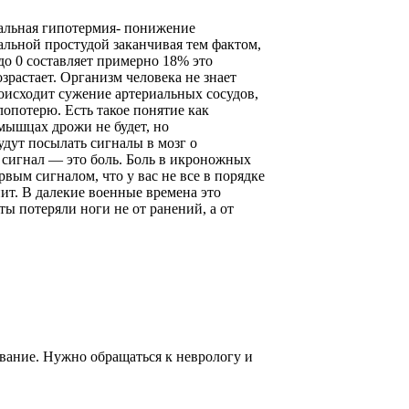
альная гипотермия- понижение
альной простудой заканчивая тем фактом,
до 0 составляет примерно 18% это
зрастает. Организм человека не знает
оисходит сужение артериальных сосудов,
опотерю. Есть такое понятие как
ышцах дрожи не будет, но
дут посылать сигналы в мозг о
 сигнал — это боль. Боль в икроножных
ым сигналом, что у вас не все в порядке
ит. В далекие военные времена это
ы потеряли ноги не от ранений, а от
евание. Нужно обращаться к неврологу и