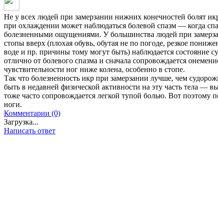
Не у всех людей при замерзании нижних конечностей болят ик
при охлаждении может наблюдаться болевой спазм — когда спа
болезненными ощущениями. У большинства людей при замерза
стопы вверх (плохая обувь, обутая не по погоде, резкое пониж
воде и пр. причины тому могут быть) наблюдается состояние су
отлично от болевого спазма и сначала сопровождается онемени
чувствительности ног ниже колена, особенно в стопе.
Так что болезненность икр при замерзании лучше, чем судоро
быть в недавней физической активности на эту часть тела — 
тоже часто сопровождается легкой тупой болью. Вот поэтому п
ноги.
Комментарии (0)
Загрузка...
Написать ответ