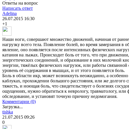
Ответы на вопрос
Написать ответ
Adelina
26.07.2015
16:30
+1
Наши ноги, совершают множество движений, начиная от раннег
нагрузку всего тела. Появление болей, во время замерзания в о
явление, оно появляется после интенсивных физических нагру
катания на лыжах. Происходит боль от того, что при движении
энергетических соединений, и образование в них молочной к
энергии, тяжёлых физических нагрузок, или работы связанной
уровень её содержания в мышцах, и от этого появляется боль.
Боль в области икр, может возникнуть неожиданно, а особенн
каблуках, прохождении большого расстояния, или же долгого с
тяжесть, и ноющая боль, что свидетельствует о болезнях сосу
ощущениях, нужно обратиться к неврологу, травматологу, или 
обследование, и установят точную причину недомогания.
Комментарии (0)
Загрузка...
tishka
21.07.2015
09:26
0