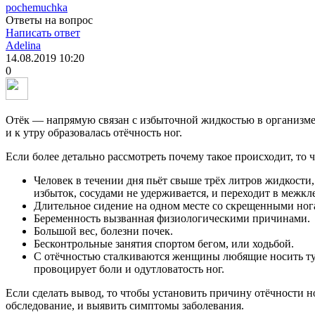
pochemuchka
Ответы на вопрос
Написать ответ
Adelina
14.08.2019
10:20
0
Отёк — напрямую связан с избыточной жидкостью в организме,
и к утру образовалась отёчность ног.
Если более детально рассмотреть почему такое происходит, то ча
Человек в течении дня пьёт свыше трёх литров жидкости,
избыток, сосудами не удерживается, и переходит в межкл
Длительное сидение на одном месте со скрещенными нога
Беременность вызванная физиологическими причинами.
Большой вес, болезни почек.
Бесконтрольные занятия спортом бегом, или ходьбой.
С отёчностью сталкиваются женщины любящие носить туф
провоцирует боли и одутловатость ног.
Если сделать вывод, то чтобы установить причину отёчности н
обследование, и выявить симптомы заболевания.