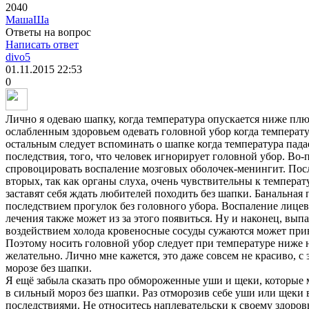
2040
MaшаШа
Ответы на вопрос
Написать ответ
divo5
01.11.2015
22:53
0
Лично я одеваю шапку, когда температура опускается ниже пл
ослабленным здоровьем одевать головной убор когда температу
остальным следует вспоминать о шапке когда температура пада
последствия, того, что человек игнорирует головной убор. Во
спровоцировать воспаление мозговых оболочек-менингит. После
вторых, так как органы слуха, очень чувствительны к температу
заставят себя ждать любителей походить без шапки. Банальная 
последствием прогулок без головного убора. Воспаление лицев
лечения также может из за этого появиться. Ну и наконец, выпад
воздействием холода кровеносные сосуды сужаются может прин
Поэтому носить головной убор следует при температуре ниже н
желательно. Лично мне кажется, это даже совсем не красиво, с 
морозе без шапки.
Я ещё забыла сказать про обмороженные уши и щеки, которые 
в сильный мороз без шапки. Раз отморозив себе уши или щеки 
последствиями. Не относитесь наплевательски к своему здоров