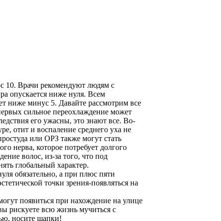
юс 10. Врачи рекомендуют людям с
ра опускается ниже нуля. Всем
ет ниже минус 5. Давайте рассмотрим все
-первых сильное переохлаждение может
дствия его ужасны, это знают все. Во-
ре, отит и воспаление среднего уха не
простуда или ОРЗ также могут стать
ого нерва, которое потребует долгого
ение волос, из-за того, что под
ять глобальный характер.
уля обязательно, а при плюс пяти
эстетической точки зрения-появляться на
могут появиться при нахождение на улице
вы рискуете всю жизнь мучиться с
ью, носите шапки!