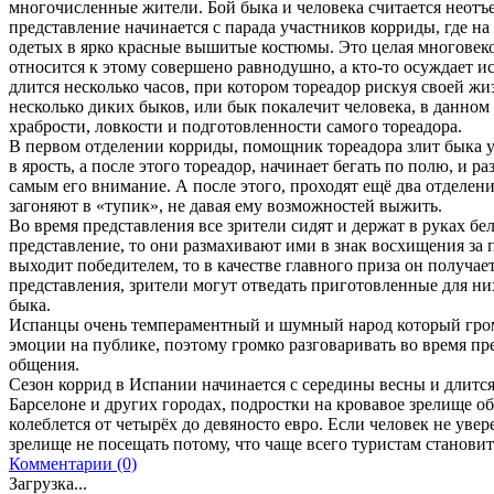
многочисленные жители. Бой быка и человека считается неотъ
представление начинается с парада участников корриды, где на
одетых в ярко красные вышитые костюмы. Это целая многовеко
относится к этому совершено равнодушно, а кто-то осуждает ис
длится несколько часов, при котором тореадор рискуя своей жи
несколько диких быков, или бык покалечит человека, в данном 
храбрости, ловкости и подготовленности самого тореадора.
В первом отделении корриды, помощник тореадора злит быка 
в ярость, а после этого тореадор, начинает бегать по полю, и
самым его внимание. А после этого, проходят ещё два отделен
загоняют в «тупик», не давая ему возможностей выжить.
Во время представления все зрители сидят и держат в руках бе
представление, то они размахивают ими в знак восхищения за 
выходит победителем, то в качестве главного приза он получает
представления, зрители могут отведать приготовленные для ни
быка.
Испанцы очень темпераментный и шумный народ который громк
эмоции на публике, поэтому громко разговаривать во время пр
общения.
Сезон коррид в Испании начинается с середины весны и длится
Барселоне и других городах, подростки на кровавое зрелище о
колеблется от четырёх до девяносто евро. Если человек не увер
зрелище не посещать потому, что чаще всего туристам станови
Комментарии (0)
Загрузка...