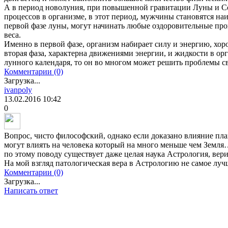
А в период новолуния, при повышенной гравитации Луны и С
процессов в организме, в этот период, мужчины становятся н
первой фазе луны, могут начинать любые оздоровительные про
веса.
Именно в первой фазе, организм набирает силу и энергию, хор
вторая фаза, характерна движениями энергии, и жидкости в ор
лунного календаря, то он во многом может решить проблемы с
Комментарии (0)
Загрузка...
ivanpoly
13.02.2016
10:42
0
Вопрос, чисто философский, однако если доказано влияние пл
могут влиять на человека который на много меньше чем Земл
по этому поводу существует даже целая наука Астрология, вери
На мой взгляд патологическая вера в Астрологию не самое лу
Комментарии (0)
Загрузка...
Написать ответ