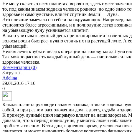
Не могу сказать о всех планетах, вероятно, здесь имеет значен
то, под каким знаком зодиака человек родился, но одно знаю то
здоровье и самочувствие, влияет спутник Земли — Луна.
Это влияние замечала на себе и на окружающих. Например, н
становятся более агрессивными, и в полнолуние легко возник
на убывающую луну усиливается аппетит.
Важно учитывать лунный день при планировании различных де
волосы росли быстрее, нужно стричь их на растущей луне. А ес
убывающей.
Нельзя лечить зубы и делать операции на голову, когда Луна на
Так можно расписать каждый лунный день — настолько сильно
здоровье человека.
Комментарии (0)
Загрузка...
Adelina
29.01.2016
17:16
0
Каждая планета руководит знаком зодиака, а знаки зодиака ру
собой, и при разном расположении друг к другу, судьба и здоро
К примеру, лунный цикл напрямую влияет на наше здоровье. 
доказали, что в период полнолуния, у многих людей наблюдает
проблемы со сном. В эти дни, в дневное время, у человека поя
двигается, и может выполнить большое количество физических