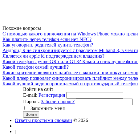
Похожие вопросы
С помощью какого приложения на Windows Phone можно треки
Как платить через телефон если нет NFC?
Как уговорить родителей купить телефон?
Андроид 9 не синхронизируется с браслетом Mi band 3, в чем 
Является ли apple id подтверждением владения?
Какой телефон лучше GR5 или GT3? Какой из них лучше фото
Какой телефон самый лучший?
Какие критерии являются наиболее важными при покупке сма
Какой плеер позволяет синхронизировать плейлист между тел
Какой лучший водонепроницаемый и противоударный телефон
Войти на сайт
E-mail:
Регистрация
Пароль:
Забыли пароль?
Запомнить меня
Ответы простыми словами
© 2026
|