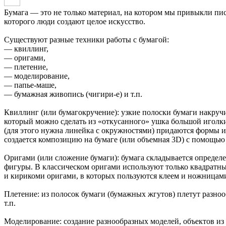
Бумага — это не только материал, на котором мы привыкли пис
которого люди создают целое искусство.
Существуют разные техники работы с бумагой:
— квиллинг,
— оригами,
— плетение,
— моделирование,
— папье-маше,
— бумажная живопись (чигири-е) и т.п.
Квиллинг (или бумагокручение): узкие полоски бумаги накруч
который можно сделать из «откусанного» ушка большой иголки
(для этого нужна линейка с окружностями) придаются формы 
создается композицию на бумаге (или объемная 3D) с помощью
Оригами (или сложение бумаги): бумага складывается определ
фигуры. В классическом оригами используют только квадратные
и кирикоми оригами, в которых пользуются клеем и ножницам
Плетение: из полосок бумаги (бумажных жгутов) плетут разноо
т.п.
Моделирование: создание разнообразных моделей, объектов из