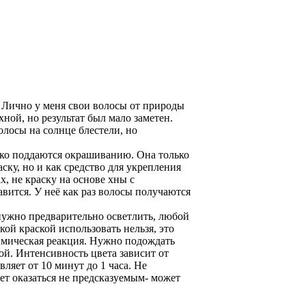
. Лично у меня свои волосы от природы
хной, но результат был мало заметен.
лосы на солнце блестели, но
гко поддаются окрашиванию. Она только
аску, но и как средство для укрепления
, не краску на основе хны с
вится. У неё как раз волосы получаются
 нужно предварительно осветлить, любой
кой краской использовать нельзя, это
химическая реакция. Нужно подождать
ой. Интенсивность цвета зависит от
ляет от 10 минут до 1 часа. Не
жет оказаться не предсказуемым- может