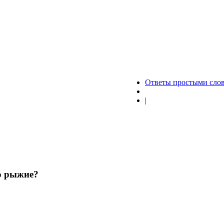
Ответы простыми сло
|
о рыжие?