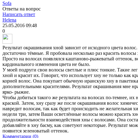
Sofa
Ответы на вопрос
Написать ответ
Helena
25.05.2016
09:48
0
Результат окрашивания хной зависит от исходного цвета волос
достаточно тёмные. Я пробовала несколько раз красить волосы 
Просто на волосах появлялся каштаново-рыжеватый оттенок, во
кардинального изменения цвета не было.
У моей подруги свои волосы светлые и плюс тонкие. Такие ле
хной и красит их. Говорит, что использует хну не только как кр
корней волос. Она покупает обычную иранскую хну в пакетиках
дополнительными красителями. Результат окрашивания мне нра
ярко- рыжие.
Чтобы добиться такого же результата на волосах по-темнее, их
краской. Затем, хну сразу же после окрашивания волос химичес
навредит волосам, так как будет происходить не желательная 
недели три, затем Ваши осветлённые волосы можно красить хн
продолжительности взаимодействия хны с волосами. Она состав
добавляйте в хну басму, как советуют некоторые. Результат мо
появится зеленоватый оттенок.
Комментарии (0)