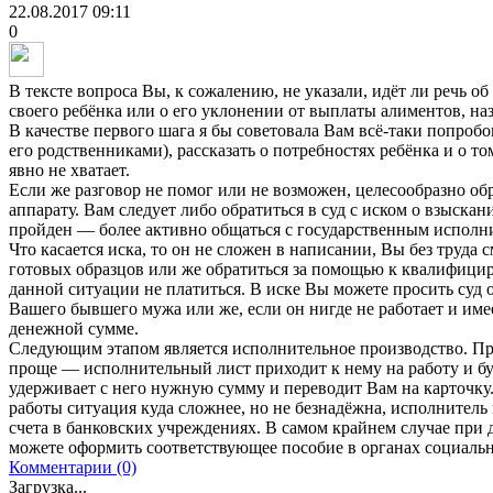
22.08.2017
09:11
0
В тексте вопроса Вы, к сожалению, не указали, идёт ли речь о
своего ребёнка или о его уклонении от выплаты алиментов, н
В качестве первого шага я бы советовала Вам всё-таки попробо
его родственниками), рассказать о потребностях ребёнка и о то
явно не хватает.
Если же разговор не помог или не возможен, целесообразно об
аппарату. Вам следует либо обратиться в суд с иском о взыскан
пройден — более активно общаться с государственным исполн
Что касается иска, то он не сложен в написании, Вы без труда
готовых образцов или же обратиться за помощью к квалифици
данной ситуации не платиться. В иске Вы можете просить суд 
Вашего бывшего мужа или же, если он нигде не работает и им
денежной сумме.
Следующим этапом является исполнительное производство. П
проще — исполнительный лист приходит к нему на работу и б
удерживает с него нужную сумму и переводит Вам на карточку
работы ситуация куда сложнее, но не безнадёжна, исполнитель
счета в банковских учреждениях. В самом крайнем случае при
можете оформить соответствующее пособие в органах социальн
Комментарии (0)
Загрузка...