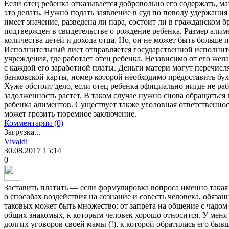
Если отец ребенка отказывается добровольно его содержать, ма
это делать. Нужно подать заявление в суд по поводу удержания
имеет значение, разведена ли пара, состоит ли в гражданском б
подтвержден в свидетельстве о рождение ребенка. Размер алиме
количества детей и дохода отца. Но, он не может быть больше 
Исполнительный лист отправляется государственной исполнит
учреждения, где работает отец ребенка. Независимо от его ж
с каждой его заработной платы. Деньги матери могут перечисл
банковской карты, номер которой необходимо предоставить бух
Хуже обстоит дело, если отец ребенка официально нигде не ра
задолженность растет. В таком случае нужно снова обращаться
ребенка алиментов. Существует также уголовная ответственнос
может грозить тюремное заключение.
Комментарии (0)
Загрузка...
Vivaldi
30.08.2017
15:14
0
Заставить платить — если формулировка вопроса именно такая 
о способах воздействия на сознание и совесть человека, обяза
таковых может быть множество: от запрета на общение с чадом 
общих знакомых, к которым человек хорошо относится. У меня
долгих уговоров своей мамы (!), к которой обратилась его быв