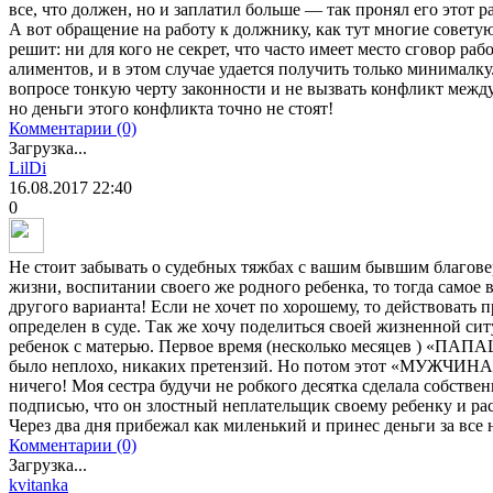
все, что должен, но и заплатил больше — так пронял его этот р
А вот обращение на работу к должнику, как тут многие совету
решит: ни для кого не секрет, что часто имеет место сговор ра
алиментов, и в этом случае удается получить только минималку
вопросе тонкую черту законности и не вызвать конфликт между
но деньги этого конфликта точно не стоят!
Комментарии (0)
Загрузка...
LilDi
16.08.2017
22:40
0
Не стоит забывать о судебных тяжбах с вашим бывшим благовер
жизни, воспитании своего же родного ребенка, то тогда самое 
другого варианта! Если не хочет по хорошему, то действовать п
определен в суде. Так же хочу поделиться своей жизненной сит
ребенок с матерью. Первое время (несколько месяцев ) «ПАП
было неплохо, никаких претензий. Но потом этот «МУЖЧИНА»
ничего! Моя сестра будучи не робкого десятка сделала собстве
подписью, что он злостный неплательщик своему ребенку и ра
Через два дня прибежал как миленький и принес деньги за все н
Комментарии (0)
Загрузка...
kvitanka