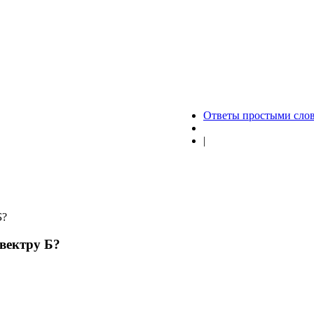
Ответы простыми сло
|
Б?
 вектру Б?