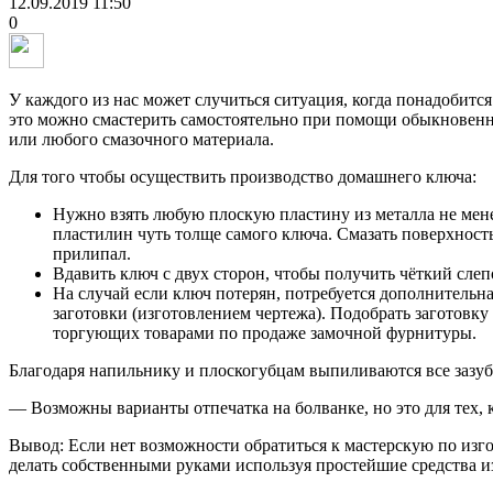
12.09.2019
11:50
0
У каждого из нас может случиться ситуация, когда понадобится
это можно смастерить самостоятельно при помощи обыкновенно
или любого смазочного материала.
Для того чтобы осуществить производство домашнего ключа:
Нужно взять любую плоскую пластину из металла не мене
пластилин чуть толще самого ключа. Смазать поверхност
прилипал.
Вдавить ключ с двух сторон, чтобы получить чёткий слеп
На случай если ключ потерян, потребуется дополнительна
заготовки (изготовлением чертежа). Подобрать заготовк
торгующих товарами по продаже замочной фурнитуры.
Благодаря напильнику и плоскогубцам выпиливаются все зазуб
— Возможны варианты отпечатка на болванке, но это для тех, 
Вывод: Если нет возможности обратиться к мастерскую по изго
делать собственными руками используя простейшие средства из