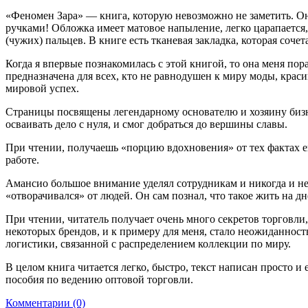
«Феномен Зара» — книга, которую невозможно не заметить. О
ручками! Обложка имеет матовое напыление, легко царапается,
(чужих) пальцев. В книге есть тканевая закладка, которая сочет
Когда я впервые познакомилась с этой книгой, то она меня по
предназначена для всех, кто не равнодушен к миру моды, кр
мировой успех.
Страницы посвящены легендарному основателю и хозяину биз
осваивать дело с нуля, и смог добраться до вершины славы.
При чтении, получаешь «порцию вдохновения» от тех фактах е
работе.
Амансио большое внимание уделял сотрудникам и никогда и не
«отворачивался» от людей. Он сам познал, что такое жить на дн
При чтении, читатель получает очень много секретов торговли
некоторых брендов, и к примеру для меня, стало неожиданнос
логистики, связанной с распределением коллекции по миру.
В целом книга читается легко, быстро, текст написан просто и 
пособия по ведению оптовой торговли.
Комментарии (0)