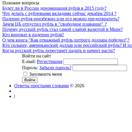
Похожие вопросы
Будет ли в России деноминация рубля в 2015 году?
Что делать с рублевыми вкладами сейчас декабрь 2014 ?
Падение рубля неизбежно или его можно предотвратить?
Зачем ЦБ отпустил рубль в "свободное плавание" ?
Почему русский рубль стал самой слабой валютой в Мире?
Кто виноват в падении рубля?
О чем книга "Как отважный рубль хитрого доллара победил"?
Кто сильнее, американский доллар или российский рубль? И п
Когда русский рубль перестанет падать и начнет расти?
Войти на сайт
E-mail:
Регистрация
Пароль:
Забыли пароль?
Запомнить меня
Ответы простыми словами
© 2026
|