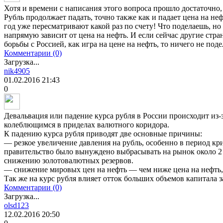
Хотя и времени с написания этого вопроса прошло достаточно, 
Рубль продолжает падать, точно также как и падает цена на не
год уже пересматривают какой раз по счету! Что поделаешь, но
напрямую зависит от цена на нефть. И если сейчас другие стр
борьбы с Россией, как игра на цене на нефть, то ничего не под
Комментарии (0)
Загрузка...
nik4905
01.02.2016
21:43
0
Девальвация или падение курса рубля в России происходит из-з
колеблющимся в приделах валютного коридора.
К падению курса рубля приводят две основные причины:
— резкое увеличение давления на рубль, особенно в период кр
правительство было вынуждено выбрасывать на рынок около 2 
снижению золотовалютных резервов.
— снижение мировых цен на нефть — чем ниже цена на нефть, 
Так же на курс рубля влияет отток больших объемов капитала з
Комментарии (0)
Загрузка...
olsd123
12.02.2016
20:50