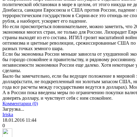
политической обстановки в мире в целом, от этого никуда не 
Донбасса, санкции Евросоюза и США против России, падение 
террористическим государством в Сирии-все это отнюдь не сп
рубля, а наоборот, ускоряет его падение.
Но если присмотреться повнимательнее, можно заметить, что 2
экономики многих стран, не только для России. Лихорадит Ев
страны выходят из его состава. ИГИЛ грозит масштабной войн
оптимизма и цветные революции, срежиссированные США по 
разных точках земного шара.
Если бы экономика России меньше зависела от ухудшенной эко
бы гораздо спокойнее и правительству, и рядовому россиянину
независимости экономики России еще далеко. Хотя некоторые
сделаны.
Было бы замечательно, если бы ведущее положение в мировой э
доллар(кстати, не подкрепленный ни золотым запасом США, н
года все расчеты между государствами ведутся в долларах). Мо
А в России пока введены меры по ограничению покупки валют
доверять доллару, и чувствует себя с ним спокойнее.
Комментарии (0)
Загрузка...
Iriska
18.01.2016
11:44
0