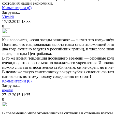
состояния нашей экономики.
Комментарии (0)
Загрузка...
Vivaldi
17.12.2015
13:33
0
Как говорится, «если звезды зажигают — значит это кому-нибуд
Понятно, что национальная валюта наша стала заложницей и п
два года активно ведутся у российских границ, и тяжелого эко
таить, выгоды Центробанка.
В то же время, тенденция последнего времени — сезонные кол
очевидно, что к весне можно ожидать его укрепления. И положе
можно считать относительно стабильным: он не окреп, но и не 
В целом же такую свистопляску вокруг рубля я склонен считат
паниковать по этому поводу совершенно не стоит!
Комментарии (0)
Загрузка...
merilin
27.12.2015
11:35
0
В современно мире экономическая ситуация в отдельно взятом 