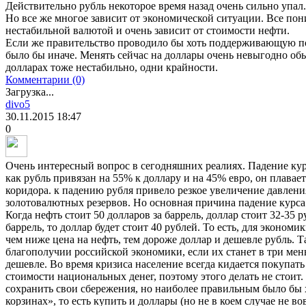
Действительно рубль некоторое время назад очень сильно упал
Но все же многое зависит от экономической ситуации. Все пони
нестабильной валютой и очень зависит от стоимости нефти.
Если же правительство проводило бы хоть поддерживающую по
было бы иначе. Менять сейчас на доллары очень невыгодно об
долларах тоже нестабильно, одни крайности.
Комментарии (0)
Загрузка...
divo5
30.11.2015
18:47
0
Очень интересный вопрос в сегодняшних реалиях. Падение кур
как рубль привязан на 55% к доллару и на 45% евро, он плавае
коридора. к падению рубля привело резкое увеличение давлени
золотовалютных резервов. Но основная причина падение курса
Когда нефть стоит 50 долларов за баррель, доллар стоит 32-35 р
баррель, то доллар будет стоит 40 рублей. То есть, для эконом
чем ниже цена на нефть, тем дороже доллар и дешевле рубль. 
благополучии российской экономики, если их станет в три мень
дешевле. Во время кризиса население всегда кидается покупат
стоимости национальных денег, поэтому этого делать не стоит
сохранить свои сбережения, но наиболее правильным было бы 
корзинах», то есть купить и доллары (но не в коем случае не во