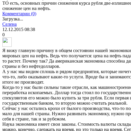
ТО есть, основных причин снижения курса рубля две-излишне
снижение цен на нефть.
Комментарии (0)
Загрузка...
Селена
12.12.2015
08:38
0
Я вижу главную причину в общем состоянии нашей экономики. 
мировых цен на нефть. Ведь что получается: цена на нефть пад
то растет. Почему так? Да американская экономика способна д
страны и без нефтедолларов.
А у нас мы видим сплошь и рядом предприятия, которые ничег
что-то, либо оказывают какие-то услуги. Вроде бы и занимаются
итоге не производят.
Когда-то у нас были сильны такие отрасли, как машиностроение
переработка ископаемых. Доллар тогда стоил по государственно
спекулянтов его можно было купить за три рубля. Если первая
государственным банком, то вторую можно считать реальной.
Сейчас у нас остались крохи от былого производства, что-то по
мало для нашей страны. Нужно развивать экономику, нужно про
себя в стране, так и за рубежом.
Наука экономика имеет свои законы. Стоимость валюты складыв
можно, конечно, сдержать на время, но это только на время. С