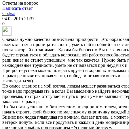
Ответы на вопрос
Написать ответ
Софья
04.02.2015
21:37
0
Сначала нужно качества бизнесмена приобрести. Это образовани
иметь хватку и проницательность, уметь найти общий язык с л
поста который он занимает. Каким бы бизнесом Вы не занялись
будете стремиться и обладать колоссальной работоспособностью
ради денег не станет успешным, мне так кажется. Нужно быть 
каждодневные трудности, уметь не отчаиваться при неудачах и 
При росте успеха можно потерять друзей и хороших знакомых и
характере появится новая черта, свобода и независимость и гла
«зазвездиться»).
Но самое главное на мой взгляд, людям мешает развиваться ст
тоже надо продумывать, а когда Вы мысленно найдёте несколь
проблемы, то страх отступает и путь к цели уже не выглядит т
закаляют характер.
Чтобы стать успешным бизнесменом, предпринимателем, хозяин
начать строить свой бизнес по маленькому кирпичику каждый д
Бизнес как лодка плывущая по волнам, бывает штиль, а может
ветерок подуть. Если всё продумать и каждый день модернизиро
шикарный корабль под названием «Успешный бизнес».