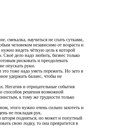
е, смекалка, научиться не спать сутками,
юбым человеком независимо от возраста и
 нужно видеть чёткую цель к которой
. Своё дело надо любить, бизнес только
готовым рисковать и преодолевать
не опускать руки.
 это тоже надо уметь пережить. Но зато в
вное удержать баланс, чтобы не
рах. Негатив и отрицательные события
ко способов решения возможной
ернистым, к тому же трудности только
ом, этого нужно очень сильно захотеть и
ень не покладая рук.
 и шторм подняться, но может и попутный
вать свою лодку, то она превратится в