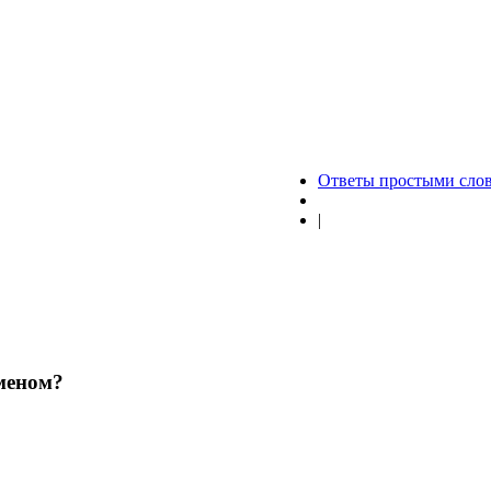
Ответы простыми сло
|
меном?