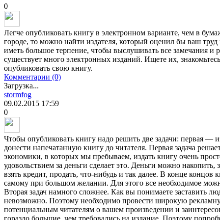
0
Легче опубликовать книгу в электронном варианте, чем в бума
городе, то можно найти издателя, который оценил бы ваш труд
иметь большое терпение, чтобы выслушивать все замечания и 
существует много электронных изданий. Ищете их, знакомьтесь
опубликовать свою книгу.
Комментарии (0)
Загрузка...
stormfog
09.02.2015
17:59
0
Чтобы опубликовать книгу надо решить две задачи: первая — и
донести напечатанную книгу до читателя. Первая задача решае
экономики, в которых мы пребываем, издать книгу очень прост
удовольствием за деньги сделает это. Деньги можно накопить, за
взять кредит, продать, что-нибудь и так далее. В конце концов
самому при большом желании. Для этого все необходимое можн
Вторая задач намного сложнее. Как вы понимаете заставить лю
невозможно. Поэтому необходимо провести широкую рекламну
потенциальным читателям о вашем произведении и заинтересов
гораздо большие, чем требовались на издание. Поэтому попроб