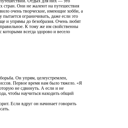
 путешествий. Отдых для них — это
ых стран. Они не жалеют на путешествия
авило очень творческие, имеющие хобби, а
ду пытается ограничивать, даже если это
ще и упрямы до безобразия. Очень любят
х правильное. К тому же им свойственны
с которыми всегда здорово и весело
борьба. Он упрям, целеустремлен,
иссов. Первое время нам было тяжело. «Я
оторую не сдвинуть. А если и не
года, чтобы научиться находить общий
орит. Если вдруг он начинает говорить
сать.