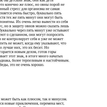
ак бы детский знак, они как дети
это конечно же плюс, но овны порой не
янный стресс для организма не самая
еняется очень быстро, буквально пять
устя тех же пять минут они могут быть
понятны. Их очень легко вывести из себя
ус, но в защиту овнов можно сказать лишь
 буквально через пять минут уже остывают
ют о сделанном, они могут попросить
н не контролирует себя и уже не может
петь не может, когда ему указывают, что
о лучше них, это их бесит. Но
агорается новым делом, готов горы
ывает этот знак, в итоге много начатых
 зодиака, более терпеливым и настойчивым.
беды, это не очень хорошо.
 может быть как плюсом, так и минусом.
тся новые приключения, перемена мест,