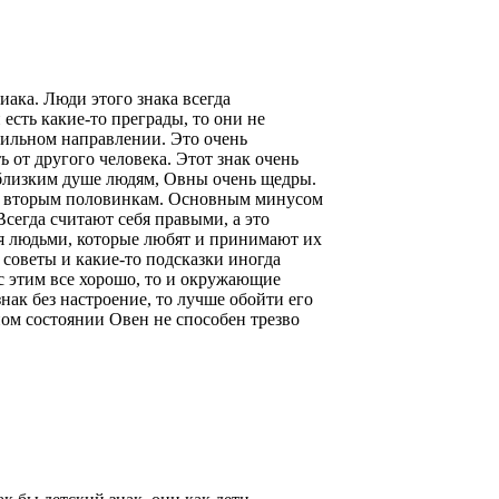
иака. Люди этого знака всегда
есть какие-то преграды, то они не
вильном направлении. Это очень
 от другого человека. Этот знак очень
 близким душе людям, Овны очень щедры.
м вторым половинкам. Основным минусом
 Всегда считают себя правыми, а это
я людьми, которые любят и принимают их
 советы и какие-то подсказки иногда
с этим все хорошо, то и окружающие
знак без настроение, то лучше обойти его
ном состоянии Овен не способен трезво