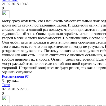
21.02.2015
19:48
0
Могу сразу отметить, что Овен очень самостоятельный знак зод
добиваются своих поставленных целей. И даже если на их пути 
сломают овна, а лишний раз докажут, что они двигаются в пра
трудолюбивый знак. Овны привыкли зарабатывать и не зависеть
уверен в себе и своих возможностях. По отношению к семье и
Они любят дарить подарки и делать приятные сюрпризы свои
этого знака есть то, что они практически никогда не уступают.
раздражает окружающих. Поэтому по жизни они окружают себ
такими как они есть. Они не считаются с мнением остальных, а
вообще приводят их в ярость. Овны — люди настроения! Если 
могут расслабится, но вот если по той или иной причине, этот 
стороной. Назревший конфликт не будет решен, так как в нерв
оценить ситуацию.
Комментарии (0)
Загрузка...
Tatan
02.04.2015
22:05
0