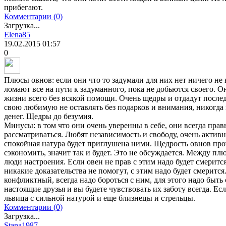
прибегают.
Комментарии (0)
Загрузка...
Elena85
19.02.2015
01:57
0
Плюсы овнов: если они что то задумали для них нет ничего не
ломают все на пути к задуманного, пока не добьются своего. О
жизни всего без всякой помощи. Очень щедры и отдадут после
свою любимую не оставлять без подарков и внимания, никогда 
денег. Щедры до безумия.
Минусы: в том что они очень уверенны в себе, они всегда пра
рассматриваться. Любят независимость и свободу, очень актив
спокойная натура будет приглушена ними. Щедрость овнов пр
сэкономить, значит так и будет. Это не обсуждается. Между пл
люди настроения. Если овен не прав с этим надо будет смерится
никакие доказательства не помогут, с этим надо будет смерится
конфликтный, всегда надо бороться с ним, для этого надо быть 
настоящие друзья и вы будете чувствовать их заботу всегда. Ес
львица с сильной натурой и еще близнецы и стрельцы.
Комментарии (0)
Загрузка...
Stana1987