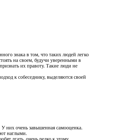
ого знака в том, что таких людей легко
стоять на своем, будучи уверенными в
признать их правоту. Такие люди не
одход к собеседнику, выделяются своей
 У них очень завышенная самооценка.
ают наглыми.
юбят лгать, очень редко к этому