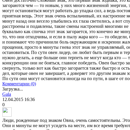
Овен достаточно сложный знак, это первый знак зодиака, это к
загораются чем — то новым, у них много жизненной энергии, 
могут остановиться могут работать до упадка сил, а ведь посто
приятная вещь. Этот знак очень вспыльчивый, их настроение м
минут назад они весело улыбались их глаза светились, а вот сп
расстроены и подавлены, такие смены настроений многими не 
буквально как спичка этот знак загорается, это конечно же мин
то, что они отходчивы, и если в пылу жара кого — то обидели,
и понимают что причинили боль окружающим и искренни жале
прощения, просто в минуты гнева этот знак не управляемый, о
остановиться. По сути овен лидер, он любит быть первым и тер
нужно делать, а еще больше они терпеть не могут когда кто — т
конкуренции они не бояться, главное победить. Овен быстро з
свернуть, только вот как быстро загорается также быстро и ост
дел, которые овен не завершает, а доверяет это другим знакам
По сути они могут остановится иногда на по пути, в шаге от по
Комментарии (0)
Загрузка...
Gala
12.04.2015
16:36
0
Люди, рожденные под знаком Овна, очень самостоятельны. Это
Они и минуты не могут усидеть на месте, им все время требую