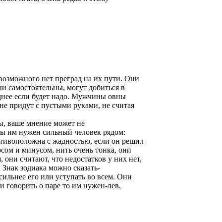
 возможного нет преград на их пути. Они
ни самостоятельны, могут добиться в
днее если будет надо. Мужчины овны
не придут с пустыми руками, не считая
вы, ваше мнение может не
ны им нужен сильный человек рядом:
отивоположна с жадностью, если он решил
юсом и минусом, нить очень тонка, они
, они считают, что недостатков у них нет,
. Знак зодиака можно сказать-
сильнее его или уступать во всем. Они
ли говорить о паре то им нужен-лев,