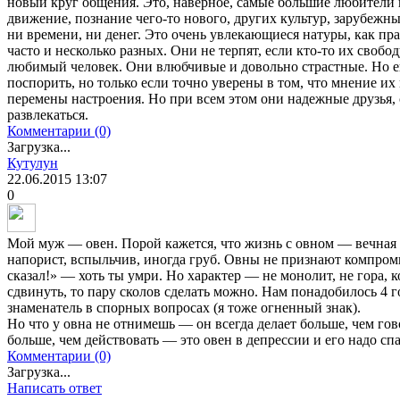
новый круг общения. Это, наверное, самые большие любители
движение, познание чего-то нового, других культур, зарубежн
ни времени, ни денег. Это очень увлекающиеся натуры, как пр
часто и несколько разных. Они не терпят, если кто-то их свобо
любимый человек. Они влюбчивые и довольно страстные. Но е
поспорить, но только если точно уверены в том, что мнение и
перемены настроения. Но при всем этом они надежные друзья, 
развлекаться.
Комментарии (0)
Загрузка...
Кутулун
22.06.2015
13:07
0
Мой муж — овен. Порой кажется, что жизнь с овном — вечная 
напорист, вспыльчив, иногда груб. Овны не признают компром
сказал!» — хоть ты умри. Но характер — не монолит, не гора, к
сдвинуть, то пару сколов сделать можно. Нам понадобилось 4 
знаменатель в спорных вопросах (я тоже огненный знак).
Но что у овна не отнимешь — он всегда делает больше, чем гов
больше, чем действовать — это овен в депрессии и его надо спа
Комментарии (0)
Загрузка...
Написать ответ