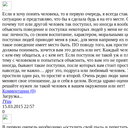
Если я хочу понять человека, то в первую очередь, я всегда ста
ситуацию и представляю, что бы я сделала будь я на его месте.
почему тот или другой человек так поступил, но иногда я вооб
объяснить поведение и поступки некоторых людей у меня не по
нас личность, со своим воспитание, характером, моральными
поступки людей приводят меня в ужас, для меня например их п
такое поведение имеет место быть. ПО поводу того, как прост
должны понимать, хочется вам это делать или нет. Каждый чело
с кем ему общаться, а с кем нет. Если поступок не такой уж и 
тему с человеком и попытаться объяснить, что вам это не приятн
иногда, бывают такие поступки, после которых вам стоит прост
навсегда, не важно… друг это, подруга или любимый человек. 
простили один раз, то простят и второй. Очень редко люди за
меняют свое отношение, да и себя в целом. Всегда здраво оцен
решайте нужен ли такой человек в вашем окружении или нет!
Комментарии (0)
Загрузка...
JYuu
15.03.2015
22:57
0
В первую очередь необходимо «остудить свой пыл» и перестать