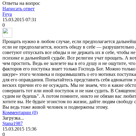
Ответы на вопрос
Написать ответ
Feya
15.03.2015
07:31
0
Прощать нужно в любом случае, если предполагается дальнейш
если не предполагается, носить обиду в себе — разрушительно 
советуют отпускать все обиды и не держать их в себе, чтобы н
психике и дальнейшей судьбе. Все религии учат прощать. А вот
чем простить. Ведь не залезете вы в его душу и не ощутите, ч
факторов его поступка знает только Господь Бог. Можно только
шкуре» этого человека и поразмышлять о его мотивах поступк
для его оправдания. Попытайтесь представить себя адвокатом 
веских причин его не осуждать. Мы не знаем, что и какие обст
совершить тот или иной поступок и не нам судить. В Священн
судим не будешь". А потом помните, никто не обязан вас любить
хотите вы. Не будьте эгоистом по жизни, дайте людям свободу
Вы ведь тоже живой человек и подвержены этому.
Комментарии (0)
Загрузка...
Stana1987
15.03.2015
15:36
0