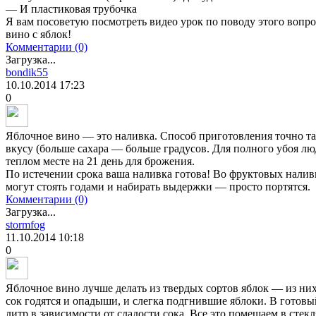
— И пластиковая трубочка
Я вам посоветую посмотреть видео урок по поводу этого вопрос
вино с яблок!
Комментарии (0)
Загрузка...
bondik55
10.10.2014
17:23
0
Яблочное вино — это наливка. Способ приготовления точно так
вкусу (больше сахара — больше градусов. Для полного убоя лю
теплом месте на 21 день для брожения.
По истечении срока ваша наливка готова! Во фруктовых наливк
могут стоять годами и набирать выдержки — просто портятся.
Комментарии (0)
Загрузка...
stormfog
11.10.2014
10:18
0
Яблочное вино лучше делать из твердых сортов яблок — из них
сок годятся и опадыши, и слегка подгнившие яблоки. В готовы
литр в зависимости от сладости сока. Все это помещаем в стек