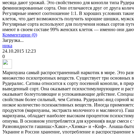
месяца дают урожай. Это свойственно для конопли типа Рудер
феминизированные сорта. Они отличаются друг от друга колич
Регулярные имеют соотношение 1:1. В хороших условиях такие
клеток, что дает возможность получить хорошие шишки, мужск
Регулярные сорта используют для получения новых сортов п
имеют в своем составе 99% женских клеток — именно они да
Комментарии (0)
Загрузка...
ника
24.10.2015
12:23
0
Марихуана самый распространенный наркотик в мире. Это разн
множество психотропных веществ. Существует три основных в
Рудералис. Сатива относится к сорту посевной конопли, в прир
выведенный сорт. Она оказывает психостимулирующиее и рас
оказывает болеутоляющие и успокаивающие действие. Специа
свойствам более сильный, чем Сатива. Рудералис-вид сорной к
низкое количество психоактивных веществ. Иногда применяетс
продуктов (марихуаны, экстракта молочного и масляного). Га
марихуаны, обладает наиболее высоким процентом психостим
опиума. В основном употребляется для курения(в виде смеси с 
Разновидности гашиша:«Хаки»,«Химка» и «Киф». Анаша-быто
Украине и России хранение, употребление и распространение