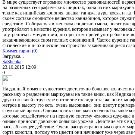
В мире существует огромное множество разновидностей наркот
на различных географических широтах, одна из них марихуана 
такие как индийская конопля, анаша, ганджа, дурь, косяк и т.д
своём составе смолистое вещество каннабинол, которое служ
средством. Собираемая в женском соцветии смола, носит уже д
употребляют в качестве курения, которое вызывает у человека 
внутреннем самочувствии, но при этом при её употреблении 
заканчивающиеся сном полных сновидений. Частое курение га
физические и психические расстройства заканчивающиеся сла
Комментарии (0)
Загрузка...
SaShenka
23.10.2015
12:09
0
На данный момент существует достаточно большое количество 
расскажу о разделении марихуаны на такие виды, как Индика и
друга по своей структуре и отличие их видно также по их мор
метров в высоту (то есть, очень высокими), они цветут пример
фруктовый аромат. Однако в них содержится очень большое ко
которые воздействуют на нервную систему человека одуряще и
однако приносят довольно большой урожай. Действие этих ви
расслабляющее действие. Очень распространенным сортом мар
сорта конопли, потому что цвести они начинают уже через две-т