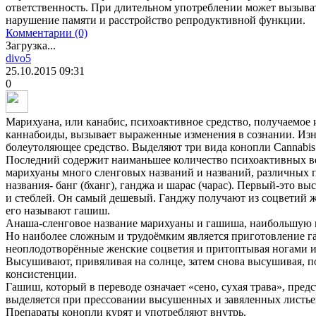
ответственность. При длительном употреблении может вызыват
нарушение памяти и расстройство репродуктивной функции.
Комментарии (0)
Загрузка...
divo5
25.10.2015
09:31
0
Марихуана, или канабис, психоактивное средство, получаемое и
каннабоиды, вызывает выраженные изменения в сознании. Изнач
болеутоляющее средство. Выделяют три вида конопли Cannabis sati
Последний содержит наиманьшее количество психоактивных ве
марихуаны много сленговых названий и названий, различных 
названия- банг (бханг), ганджа и шарас (чарас). Первый-это в
и стеблей. Он самый дешевый. Ганджу получают из соцветий ж
его называют гашиш.
Анаша-сленговое название марихуаны и гашиша, наибольшую и
Но наиболее сложным и трудоёмким является приготовление га
неоплодотворённые женские соцветия и притоптывая ногами и
Высушивают, привяливая на солнце, затем снова высушивая, п
консистенции.
Гашиш, который в переводе означает «сено, сухая трава», пред
выделяется при прессовании высушенных и завяленных листье
Препараты конопли курят и употребляют внутрь.