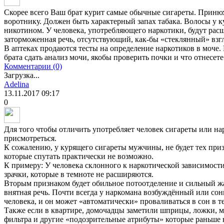
Скорее всего Ваш брат курит самые обычные сигареты. Принюх
воротнику. Должен быть характерный запах табака. Волосы у 
никотином. У человека, употребляющего наркотики, будут рас
заторможенная речь, отсутствующий, как-бы «стеклянный» взгл
В аптеках продаются тесты на определение наркотиков в моче.
брата сдать анализ мочи, якобы проверить почки и что отнесет
Комментарии (0)
Загрузка...
Adelina
13.11.2017
09:17
0
Для того чтобы отличить употребляет человек сигареты или н
присмотреться.
К сожалению, у курящего сигареты мужчины, не будет тех при
которые спутать практически не возможно.
К примеру: У человека склонного к наркотической зависимост
зрачки, которые в темноте не расширяются.
Вторым признаком будет обильное потоотделение и сильный жа
внятная речь. Почти всегда у наркомана возбуждённый или сон
человека, и он может «автоматически» проваливаться в сон в т
Также если в квартире, домочадцы заметили шприцы, ложки, м
фильтра и другие «подозрительные атрибуты» которые раньше н