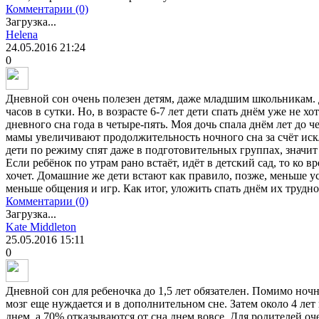
Комментарии (0)
Загрузка...
Helena
24.05.2016
21:24
0
Дневной сон очень полезен детям, даже младшим школьникам. 
часов в сутки. Но, в возрасте 6-7 лет дети спать днём уже не х
дневного сна года в четыре-пять. Моя дочь спала днём лет до 
мамы увеличивают продолжительность ночного сна за счёт иск
дети по режиму спят даже в подготовительных группах, значи
Если ребёнок по утрам рано встаёт, идёт в детский сад, то ко в
хочет. Домашние же дети встают как правило, позже, меньше уста
меньше общения и игр. Как итог, уложить спать днём их трудно
Комментарии (0)
Загрузка...
Kate Middleton
25.05.2016
15:11
0
Дневной сон для ребеночка до 1,5 лет обязателен. Помимо но
мозг еще нуждается и в дополнительном сне. Затем около 4 ле
днем, а 70% отказываются от сна днем вовсе. Для родителей о