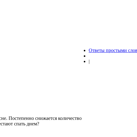
Ответы простыми сло
|
не. Постепенно снижается количество
естают спать днем?