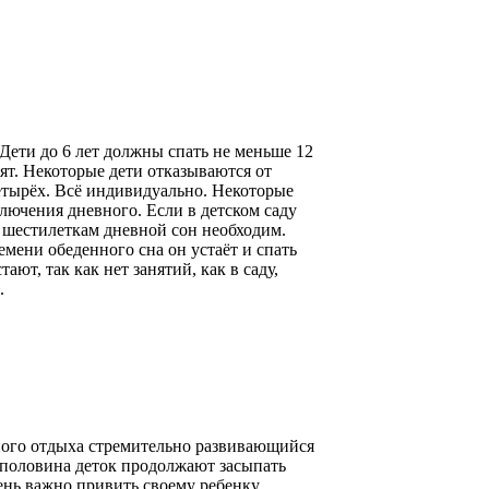
Дети до 6 лет должны спать не меньше 12
отят. Некоторые дети отказываются от
четырёх. Всё индивидуально. Некоторые
лючения дневного. Если в детском саду
т шестилеткам дневной сон необходим.
ремени обеденного сна он устаёт и спать
ют, так как нет занятий, как в саду,
.
чного отдыха стремительно развивающийся
т половина деток продолжают засыпать
чень важно привить своему ребенку