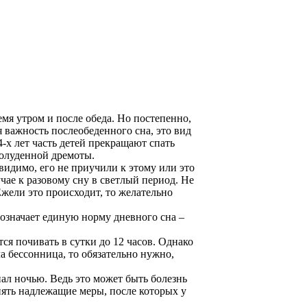
емя утром и после обеда. Но постепенно,
я важность послеобеденного сна, это вид
4-х лет часть детей прекращают спать
 полуденной дремоты.
 видимо, его не приучили к этому или это
чае к разовому сну в светлый период. Не
Ежели это происходит, то желательно
 означает единую норму дневного сна –
ся почивать в сутки до 12 часов. Однако
ла бессонница, то обязательно нужно,
пал ночью. Ведь это может быть болезнь
ять надлежащие меры, после которых у