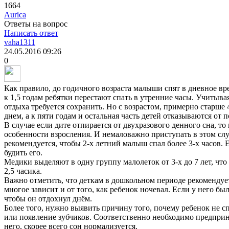
1664
Aurica
Ответы на вопрос
Написать ответ
vaha1311
24.05.2016
09:26
0
Как правило, до годичного возраста малыши спят в дневное вр
к 1,5 годам ребятки перестают спать в утренние часы. Учитыва
отдыха требуется сохранить. Но с возрастом, примерно старше 
днем, а к пяти годам и остальная часть детей отказываются от
В случае если дите отпирается от двухразового денного сна, то
особенности взросления. И немаловажно приступать в этом слу
рекомендуется, чтобы 2-х летний малыш спал более 3-х часов. 
будить его.
Медики выделяют в одну группу малолеток от 3-х до 7 лет, что
2,5 часика.
Важно отметить, что деткам в дошкольном периоде рекомендует
многое зависит и от того, как ребенок ночевал. Если у него бы
чтобы он отдохнул днём.
Более того, нужно выявить причину того, почему ребенок не с
или появление зубчиков. Соответственно необходимо предприн
него, скорее всего сон нормализуется.