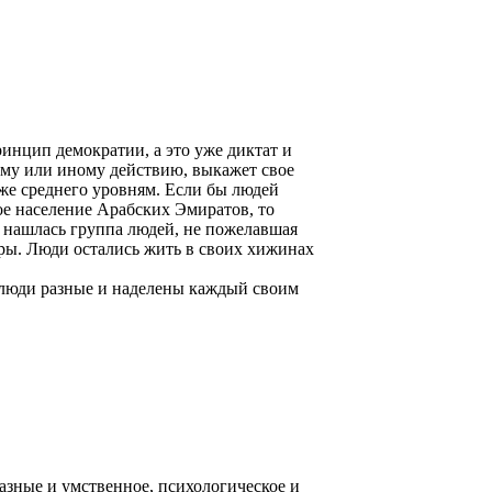
ринцип демократии, а это уже диктат и
ому или иному действию, выкажет свое
же среднего уровням. Если бы людей
ое население Арабских Эмиратов, то
х нашлась группа людей, не пожелавшая
иры. Люди остались жить в своих хижинах
е люди разные и наделены каждый своим
разные и умственное, психологическое и