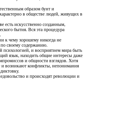
тественным образом бунт и
 характерно в обществе людей, живущих в
ве есть искусственно созданным,
ского бытия. Вся эта процедура
.
ни к чему хорошему никогда не
й по своему содержанию.
й психологией, и восприятием мира быть
бщий язык, находить общие интересы даже
компромиссов и общности взглядов. Хотя
ке и возникают конфликты, непонимания
 диктовку.
 недовольство и происходят революции и