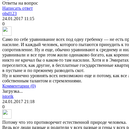
Ответы на вопрос
Написать ответ
olsd123
24.01.2017
11:15
0
Само по себе уравнивание всех под одну гребенку — не есть п
насилие. И каждый человек, которого пытаются принудить к т
сопротивление. Ну и еще, обычно уравнивают к среднему и ни
уравнивали и все при этом жили одинаково богато, как коренн
никто не кричал бы о каком-то там насилии. Хотя и в Эмирата
переселится, как другие, в бесплатные государственные кварт
в пустыне и по прежнему разводить скот.
Ну и конечно уровнять всех невозможно еще и потому, как вс
собственным талантом и стремлениями.
Комментарии (0)
Загрузка...
istorik
24.01.2017
21:18
0
Потому что это противоречит естественной природе человека.
Ведь все люди разные и родители у всех разные и гены у всех 