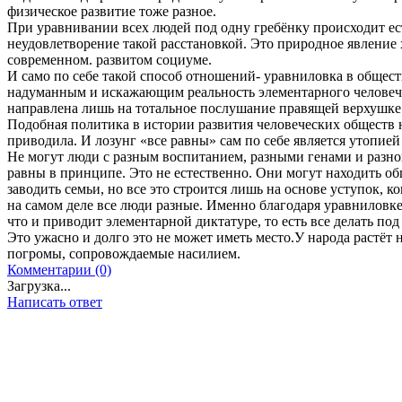
физическое развитие тоже разное.
При уравнивании всех людей под одну гребёнку происходит ес
неудовлетворение такой расстановкой. Это природное явление
современном. развитом социуме.
И само по себе такой способ отношений- уравниловка в общест
надуманным и искажающим реальность элементарного человече
направлена лишь на тотальное послушание правящей верхушке
Подобная политика в истории развития человеческих обществ 
приводила. И лозунг «все равны» сам по себе является утопие
Не могут люди с разным воспитанием, разными генами и разно
равны в принципе. Это не естественно. Они могут находить о
заводить семьи, но все это строится лишь на основе уступок, 
на самом деле все люди разные. Именно благодаря уравнилов
что и приводит элементарной диктатуре, то есть все делать под
Это ужасно и долго это не может иметь место.У народа растёт
погромы, сопровождаемые насилием.
Комментарии (0)
Загрузка...
Написать ответ