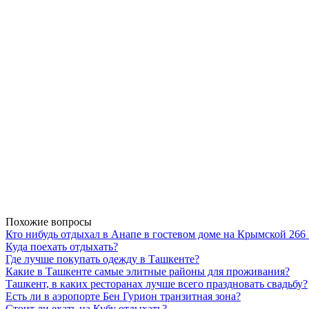
Похожие вопросы
Кто нибудь отдыхал в Анапе в гостевом доме на Крымской 26
Куда поехать отдыхать?
Где лучше покупать одежду в Ташкенте?
Какие в Ташкенте самые элитные районы для проживания?
Ташкент, в каких ресторанах лучше всего праздновать свадьбу?
Есть ли в аэропорте Бен Гурион транзитная зона?
Стоит ли ехать на Кубу отдыхать?