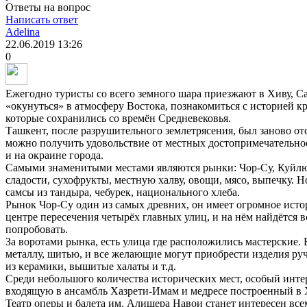
Ответы на вопрос
Написать ответ
Adelina
22.06.2019
13:26
0
Ежегодно туристы со всего земного шара приезжают в Хиву, Са
«окунуться» в атмосферу Востока, познакомиться с историей к
которые сохранились со времён Средневековья.
Ташкент, после разрушительного землетрясения, был заново отс
можно получить удовольствие от местных достопримечательност
и на окраине города.
Самыми знаменитыми местами являются рынки: Чор-Су, Куйлю
сладости, сухофрукты, местную халву, овощи, мясо, выпечку. Н
самсы из тандыра, чебурек, национального хлеба.
Рынок Чор-Су один из самых древних, он имеет огромное истор
центре пересечения четырёх главных улиц, и на нём найдётся вс
попробовать.
За воротами рынка, есть улица где расположились мастерские. 
металлу, шитью, и все желающие могут приобрести изделия ру
из керамики, вышитые халаты и т.д.
Среди небольшого количества исторических мест, особый инт
входящую в ансамбль Хазрети-Имам и медресе построенный в 
Театр оперы и балета им. Алишера Навои станет интересен всем