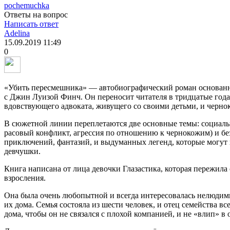
pochemuchka
Ответы на вопрос
Написать ответ
Adelina
15.09.2019
11:49
0
«Убить пересмешника» — автобиографический роман основан
с Джин Луизой Финч. Он переносит читателя в тридцатые года
вдовствующего адвоката, живущего со своими детьми, и черно
В сюжетной линии переплетаются две основные темы: социальн
расовый конфликт, агрессия по отношению к чернокожим) и без
приключений, фантазий, и выдуманных легенд, которые могут 
девчушки.
Книга написана от лица девочки Глазастика, которая пережила 
взросления.
Она была очень любопытной и всегда интересовалась нелюдим
их дома. Семья состояла из шести человек, и отец семейства в
дома, чтобы он не связался с плохой компанией, и не «влип» в