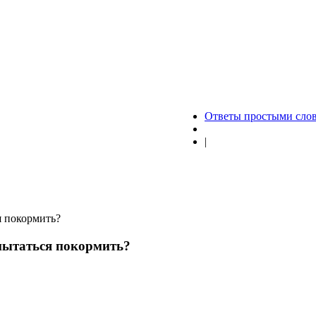
Ответы простыми сло
|
я покормить?
 пытаться покормить?