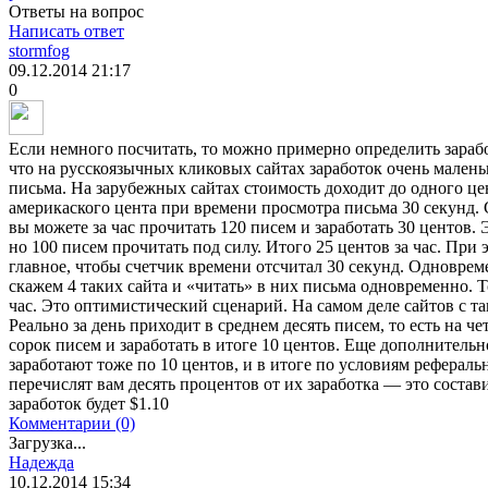
Ответы на вопрос
Написать ответ
stormfog
09.12.2014
21:17
0
Если немного посчитать, то можно примерно определить заработ
что на русскоязычных кликовых сайтах заработок очень малень
письма. На зарубежных сайтах стоимость доходит до одного цен
америкаского цента при времени просмотра письма 30 секунд.
вы можете за час прочитать 120 писем и заработать 30 центов. 
но 100 писем прочитать под силу. Итого 25 центов за час. При 
главное, чтобы счетчик времени отсчитал 30 секунд. Одноврем
скажем 4 таких сайта и «читать» в них письма одновременно. Т
час. Это оптимистический сценарий. На самом деле сайтов с т
Реально за день приходит в среднем десять писем, то есть на ч
сорок писем и заработать в итоге 10 центов. Еще дополнительн
заработают тоже по 10 центов, и в итоге по условиям рефера
перечислят вам десять процентов от их заработка — это состави
заработок будет $1.10
Комментарии (0)
Загрузка...
Надежда
10.12.2014
15:34