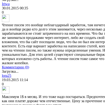
Iriwa
30.01.2015
00:35
0
Чтение писем это вообще неблагодарный заработок, там ничего 
да и вообще редко кто долго этим занимается, через несколько 
зарабатываются не стоят затраченного на них времени. Что бы 
же заниматься продажами через интернет, либо же создать свой
вложения, что бы сайт посещали люди, что бы он был им инте
контенте. Есть еще вариант заработка на написании статей, коп
чем на чтении писем, но также нужны определенные умения. 
уникальностью. Для этих целей существуют специальные биржи,
которых изложено суть работы. А чтение писем тоже самое что
жалкие копейки.
Комментарии (0)
Загрузка...
lora25
19.03.2015
11:14
0
Максимум 1$ в месяц. И это тоже надо постараться. Предпочте
как они платят дороже чем отечественные. Цену за прочтение 