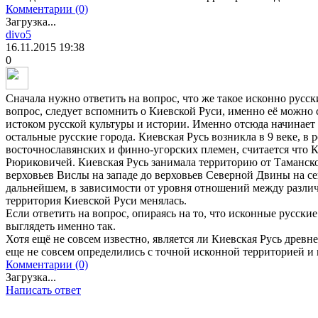
Комментарии (0)
Загрузка...
divo5
16.11.2015
19:38
0
Сначала нужно ответить на вопрос, что же такое исконно русск
вопрос, следует вспомнить о Киевской Руси, именно её можно 
истоком русской культуры и истории. Именно отсюда начинает 
остальные русские города. Киевская Русь возникла в 9 веке, в 
восточнославянских и финно-угорских племен, считается что К
Рюриковичей. Киевская Русь занимала территорию от Таманско
верховьев Вислы на западе до верховьев Северной Двины на се
дальнейшем, в зависимости от уровня отношений между разли
территория Киевской Руси менялась.
Если ответить на вопрос, опираясь на то, что исконные русские
выглядеть именно так.
Хотя ещё не совсем известно, является ли Киевская Русь древ
еще не совсем определились с точной исконной территорией и
Комментарии (0)
Загрузка...
Написать ответ