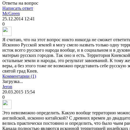
Ответы на вопрос
Написать ответ
McGreen
25.12.2014
12:41
0
Я считаю, что на этот вопрос никто никогда не сможет ответит
Исконно Русской землей я могу смело назвать только одну тер
исток всего русского народа вообще, и в социальном и в духов
матерью русских городов. Так оно и есть. Территория Киевской
остальные земли и народы, это результат завоеваний. К тому ж
веры, а без этого тоже не возможно представить себе русскую з
святой град Киев.
Комментарии (1)
Загрузка...
Jeron
20.03.2015
15:54
0
Это невозможно определить. Какую вообще территорию можно 
английской, исконно китайской? С древних времен до двадцато
велись практически постоянно и определить, что было чьим р
Канада полностью являются исконной территорией индейских пл