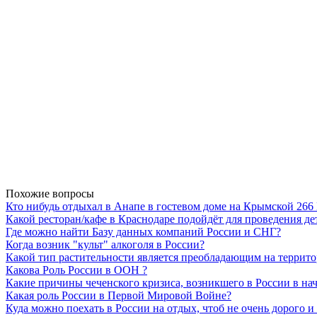
Похожие вопросы
Кто нибудь отдыхал в Анапе в гостевом доме на Крымской 26
Какой ресторан/кафе в Краснодаре подойдёт для проведения де
Где можно найти Базу данных компаний России и СНГ?
Когда возник "культ" алкоголя в России?
Какой тип растительности является преобладающим на террит
Какова Роль России в ООН ?
Какие причины чеченского кризиса, возникшего в России в нач
Какая роль России в Первой Мировой Войне?
Куда можно поехать в России на отдых, чтоб не очень дорого и