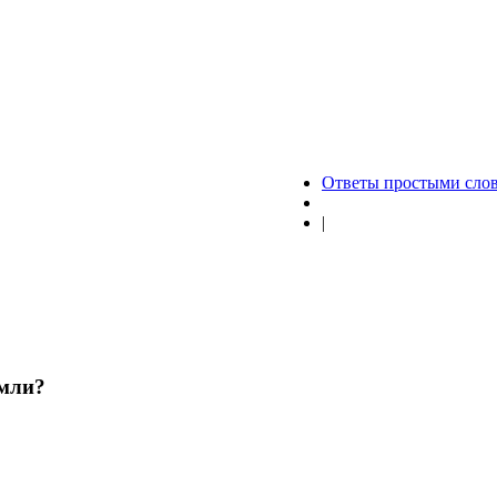
Ответы простыми сло
|
емли?