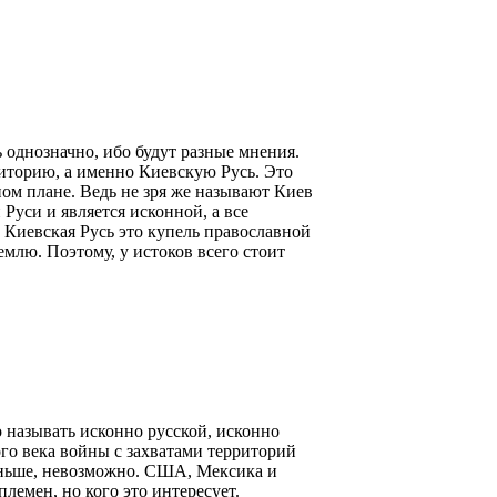
ь однозначно, ибо будут разные мнения.
риторию, а именно Киевскую Русь. Это
ном плане. Ведь не зря же называют Киев
 Руси и является исконной, а все
е Киевская Русь это купель православной
емлю. Поэтому, у истоков всего стоит
называть исконно русской, исконно
го века войны с захватами территорий
аньше, невозможно. США, Мексика и
емен, но кого это интересует.