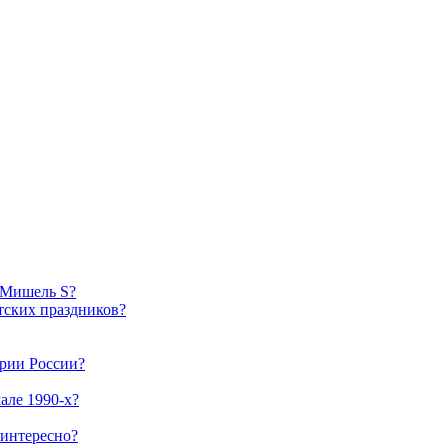
6 Мишель S?
тских праздников?
ории России?
але 1990-х?
 интересно?