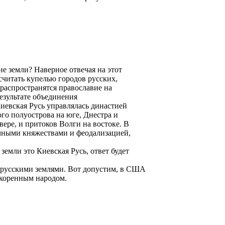
ие земли? Наверное отвечая на этот
считать купелью городов русских,
распространятся православие на
результате объединения
иевская Русь управлялась династией
го полуострова на юге, Днестра и
вере, и притоков Волги на востоке. В
чными княжествами и феодализацией,
 земли это Киевская Русь, ответ будет
нерусскими землями. Вот допустим, в США
 коренным народом.