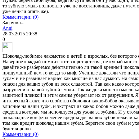
Нужно беречь свои зубы, ведь по сути дела они у нас одни, и е
то зубную эмаль полностью уже не восстановишь, даже путем оч
уже деньги опять же).
Комментарии (0)
Загрузка...
Anni
28.03.2015
20:38
0
Шоколад-любимое лакомство и детей и взрослых, без которого 
Наверное каждый помнит этот запрет детства, не кушай много 
давайте же разберемся действительно ли такой вредный шокола
придуманный кем то когда то миф. Ученные доказали что непра
зубам и не развивает кариес как многие из нас думают. На сам
опасен для ваших зубов из всех сладостей. Так как какао котор
разрушению нашей зубной эмали. Так же доказано что масло к
защитной пленкой и этим самим уберегает их от разрушения. 
интересный факт, что свойства оболочки какао-бобов оказываю
влияние на наши зубы, и экстракт из какао-бобов можно даже д
средства которые мы используем для ухода за зубами. И у стом
шоколадные конфеты менее вредны для ваших зубов нежели кар
том как вредит шоколад нашим зубам. Берегите свои зубы и уха
будет хорошо.
Комментарии (0)