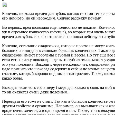
Конечно, шоколад вреден для зубов, однако не стоит его совсе
его немного, но он необходим. Сейчас расскажу почему.
Во первых, вред шоколада еще полностью не доказан. Конечно, 
уж и огромное количество кофеина), во вторых там очень много
вреден для зубов, так как относительно плохо действует на зубн
Конечно, есть такие сладкоежки, которые просто не могут жить
больших, а иногда и в слишком больших количествах. Такого де
сладкоежки имеют проблемы с зубами и весом. Но тут еще все 
если есть плитку шоколада в день, то зубная эмаль может ухудш
это уже половина. Выходит, через несколько лет, сладкоежки ри
надо помнить что шоколад содержит в себе и полезные веществ
счастья», который хорошо поднимает настроение. Также, шокола
какао бобы.
Выходит, если есть его в меру ( мера для каждого своя, на мой 
то он окажется очень даже полезным.
Переедать его тоже не стоит. Так как в большом количестве он 
другим свойствам организма. Например, он вызывает как и жвач
вроде очень хочется, а в одно время и нет. Также, за его вяжущи