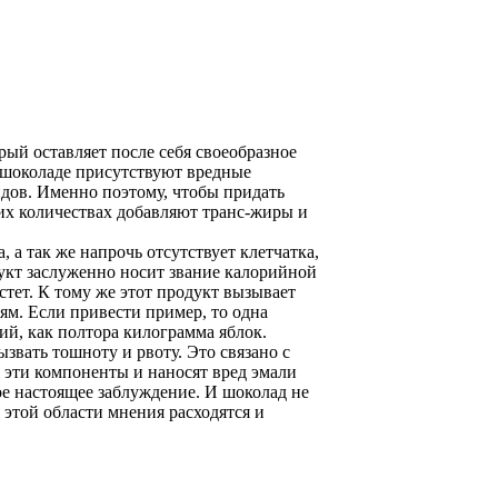
ый оставляет после себя своеобразное
в шоколаде присутствуют вредные
идов. Именно поэтому, чтобы придать
ших количествах добавляют транс-жиры и
 а так же напрочь отсутствует клетчатка,
дукт заслуженно носит звание калорийной
стет. К тому же этот продукт вызывает
ям. Если привести пример, то одна
ий, как полтора килограмма яблок.
звать тошноту и рвоту. Это связано с
о эти компоненты и наносят вред эмали
ое настоящее заблуждение. И шоколад не
В этой области мнения расходятся и