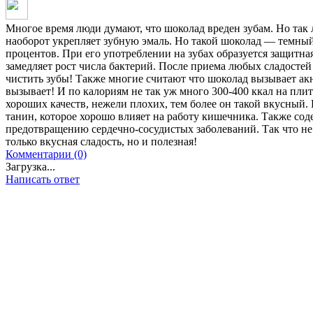
Многое время люди думают, что шоколад вреден зубам. Но так 
наоборот укрепляет зубную эмаль. Но такой шоколад — темный
процентов. При его употреблении на зубах образуется защитная
замедляет рост числа бактерий. После приема любых сладосте
чистить зубы! Также многие считают что шоколад вызывает акн
вызывает! И по калориям не так уж много 300-400 ккал на плит
хороших качеств, нежели плохих, тем более он такой вкусный.
танин, которое хорошо влияет на работу кишечника. Также со
предотвращению сердечно-сосудистых заболеваний. Так что не 
только вкусная сладость, но и полезная!
Комментарии (0)
Загрузка...
Написать ответ