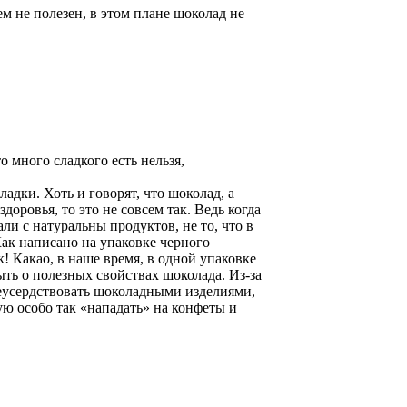
ем не полезен, в этом плане шоколад не
о много сладкого есть нельзя,
адки. Хоть и говорят, что шоколад, а
оровья, то это не совсем так. Ведь когда
ли с натуральны продуктов, не то, что в
ак написано на упаковке черного
к! Какао, в наше время, в одной упаковке
ыть о полезных свойствах шоколада. Из-за
ереусердствовать шоколадными изделиями,
тую особо так «нападать» на конфеты и