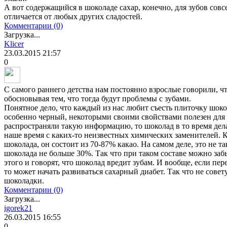
А вот содержащийся в шоколаде сахар, конечно, для зубов совс
отличается от любых других сладостей.
Комментарии (0)
Загрузка...
Klicer
23.03.2015
21:57
0
С самого раннего детства нам постоянно взрослые говорили, чт
обосновывая тем, что тогда будут проблемы с зубами.
Понятное дело, что каждый из нас любит съесть плиточку шокол
особенно черный, некоторыми своими свойствами полезен для зд
распространяли такую информацию, то шоколад в то время дела
наше время с каких-то неизвестных химических заменителей. К
шоколада, он состоит из 70-87% какао. На самом деле, это не та
шоколада не больше 30%. Так что при таком составе можно заб
этого и говорят, что шоколад вредит зубам. И вообще, если п
то может начать развиваться сахарный диабет. Так что не сове
шоколадки.
Комментарии (0)
Загрузка...
igorek21
26.03.2015
16:55
0