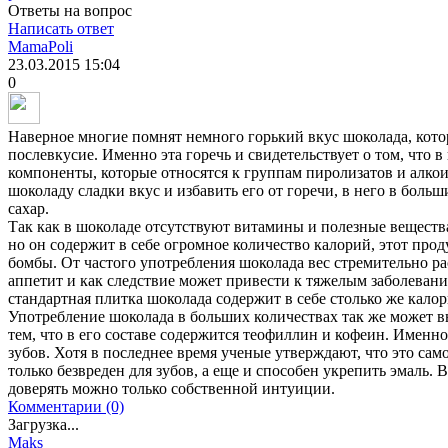
Ответы на вопрос
Написать ответ
MamaPoli
23.03.2015
15:04
0
Наверное многие помнят немного горький вкус шоколада, котор
послевкусие. Именно эта горечь и свидетельствует о том, что 
компоненты, которые относятся к группам пиролизатов и алко
шоколаду сладки вкус и избавить его от горечи, в него в боль
сахар.
Так как в шоколаде отсутствуют витамины и полезные вещества,
но он содержит в себе огромное количество калорий, этот про
бомбы. От частого употребления шоколада вес стремительно ра
аппетит и как следствие может привести к тяжелым заболевани
стандартная плитка шоколада содержит в себе столько же калор
Употребление шоколада в больших количествах так же может вы
тем, что в его составе содержится теофиллин и кофеин. Именн
зубов. Хотя в последнее время ученые утверждают, что это сам
только безвреден для зубов, а еще и способен укрепить эмаль. 
доверять можно только собственной интуиции.
Комментарии (0)
Загрузка...
Maks