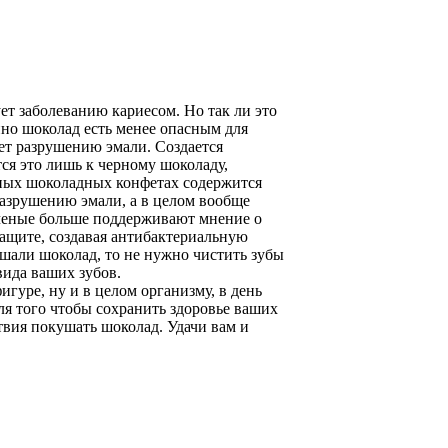
ует заболеванию кариесом. Но так ли это
нно шоколад есть менее опасным для
ует разрушению эмали. Создается
ся это лишь к черному шоколаду,
чных шоколадных конфетах содержится
разрушению эмали, а в целом вообще
ученые больше поддерживают мнение о
 защите, создавая антибактериальную
скушали шоколад, то не нужно чистить зубы
вида ваших зубов.
игуре, ну и в целом организму, в день
ля того чтобы сохранить здоровье ваших
ствия покушать шоколад. Удачи вам и