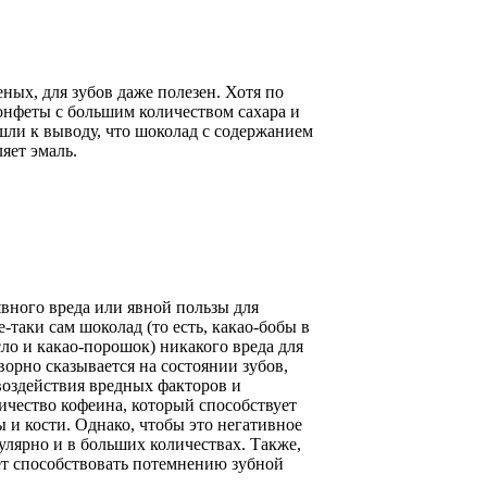
ных, для зубов даже полезен. Хотя по
конфеты с большим количеством сахара и
ишли к выводу, что шоколад с содержанием
яет эмаль.
вного вреда или явной пользы для
таки сам шоколад (то есть, какао-бобы в
ло и какао-порошок) никакого вреда для
творно сказывается на состоянии зубов,
воздействия вредных факторов и
личество кофеина, который способствует
 и кости. Однако, чтобы это негативное
улярно и в больших количествах. Также,
ет способствовать потемнению зубной