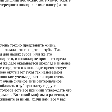
сли лишний вес можно хоть как-то убрать,
ередного похода к стоматологу ( а это
очень трудно представить жизнь.
шоколада а то испортишь зубы. Так
д для наших зубов, или же это
вда это, и шоколад не приносит вреда
ом же деле оказывается шоколад наименее
ое содержится в шоколаде препятствует
акао окутывает зубы так называемой
Японские ученые доказали один очень
т очень сильное антибактериальное
обавлять в зубную пасту и другие
атологов есть все причини утверждать что
амель. Вот такой миф мы и развеяли, о
живайте за ними. Удачи вам, все у вас