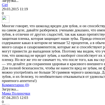
Загрузка...
Girl
29.03.2015
11:19
0
Многие говорят, что шоколад вреден для зубов, и он способств
на самом деле, давайте разберемся. учеными доказано, что име
зубов, в отличии от других сладостей, так как какао препятств
защитная пленка, которая защищает наши зубы. Правда относит
содержание какао в котором не меньше 52 процентов, а в обы
много сахара и сахарозаменителя, которые же и способствуют 
могут привести до выпадения зубов. Поэтому мы видим, что 
том, что шоколад не вредит зубам, а наоборот способствует их
пленку. Но все же это не означает то, что после того, как вы 
— это делайте для сохранения здоровья и красивого внешнего 
Для полной безопасности, чтобы не нанести вред не зубам, не ф
можно употреблять не больше 50 граммов черного шоколада. Д
зубов, и их белизну, то необязательно отказываться от удоволь
приятного аппетита!)
Комментарии (0)
Загрузка...
Мама Полиночки
07.04.2015
12:03
0