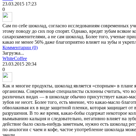
23.03.2015
17:23
0
Сам по себе шоколад, согласно исследованиям современных уче
этому поводу до сих пор спорят. Однако, вредят зубам всякие 
сахарозаменителями, а не сам шоколад. Более того, ученые пр
какао не менее 56% даже благоприятно влияет на зубы и укрепл
Комментарии (0)
Загрузка...
WhiteCoffee
23.03.2015
20:34
0
Как и многие продукты, шоколад является «спорным» в плане я
организма. Современные специалисты склонны считать, что все-
различных видах — в шоколаде обычно присутствует какао-мас
зубов не несет. Более того, есть мнение, что какао-масло благо
обволакивая их в виде защитной пленки, которая защищает от 
разрушения. В то же время, какао-бобы содержат некоторое ко
вымыванию кальция и следовательно, негативно влияет на зубы
действие было сколь-нибудь заметным, нужно есть шоколад рег
по аналогии с чаем и кофе, частое употребление шоколада мож
эмали.