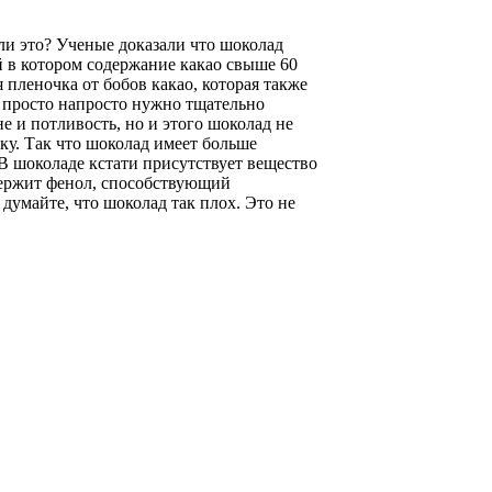
ли это? Ученые доказали что шоколад
 в котором содержание какао свыше 60
 пленочка от бобов какао, которая также
й просто напросто нужно тщательно
е и потливость, но и этого шоколад не
ку. Так что шоколад имеет больше
 В шоколаде кстати присутствует вещество
держит фенол, способствующий
думайте, что шоколад так плох. Это не