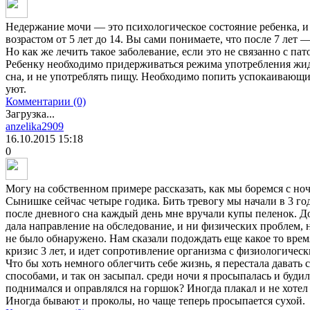
Недержание мочи — это психологическое состояние ребенка, и
возрастом от 5 лет до 14. Вы сами понимаете, что после 7 лет 
Но как же лечить такое заболевание, если это не связанно с п
Ребенку необходимо придерживаться режима употребления жидкос
сна, и не употреблять пищу. Необходимо попить успокаивающи
уют.
Комментарии (0)
Загрузка...
anzelika2909
16.10.2015
15:18
0
Могу на собственном примере рассказать, как мы боремся с но
Сынишке сейчас четыре годика. Бить тревогу мы начали в 3 год
после дневного сна каждый день мне вручали купы пеленок. Д
дала направление на обследование, и ни физических проблем,
не было обнаружено. Нам сказали подождать еще какое то время
кризис 3 лет, и идет сопротивление организма с физиологичес
Что бы хоть немного облегчить себе жизнь, я перестала давать
способами, и так он засыпал. среди ночи я просыпалась и будил
поднимался и оправлялся на горшок? Иногда плакал и не хотел 
Иногда бывают и проколы, но чаще теперь просыпается сухой.