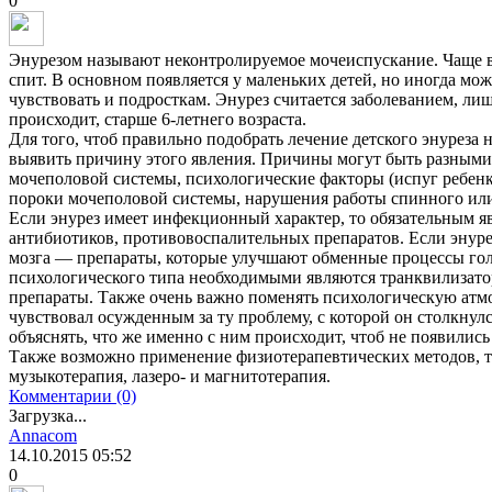
0
Энурезом называют неконтролируемое мочеиспускание. Чаще вс
спит. В основном появляется у маленьких детей, но иногда мо
чувствовать и подросткам. Энурез считается заболеванием, лиш
происходит, старше 6-летнего возраста.
Для того, чтоб правильно подобрать лечение детского энуреза
выявить причину этого явления. Причины могут быть разным
мочеполовой системы, психологические факторы (испуг ребен
пороки мочеполовой системы, нарушения работы спинного или 
Если энурез имеет инфекционный характер, то обязательным я
антибиотиков, противовоспалительных препаратов. Если энур
мозга — препараты, которые улучшают обменные процессы гол
психологического типа необходимыми являются транквилизато
препараты. Также очень важно поменять психологическую атмос
чувствовал осужденным за ту проблему, с которой он столкнул
объяснять, что же именно с ним происходит, чтоб не появились
Также возможно применение физиотерапевтических методов, т
музыкотерапия, лазеро- и магнитотерапия.
Комментарии (0)
Загрузка...
Annacom
14.10.2015
05:52
0