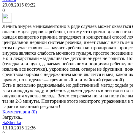
29.08.2015
09:22
0
Лечить энурез медикаментозно в ряде случаев может оказаться
опасным для здоровья ребенка, потому что причин для возникн
каждая конкретно причина определяет и конкретный способ леч
центральной нервной системе ребенка, имеет смысл начать леч
этом случае главное — научить ребенка контролировать проце
энуреза является слабость мочевого пузыря, простое посещение
Но и лекарствами «задавливать» детский энурез не годится. По
(селедка или щука, даваемая небольшими порциями ребенку пе
извлечь все косточки), укропное семя, отвары из брусники, п
средством борьбы с недержанием мочи является и мед, какой 
врачом, но в идеале — гречишный или майский (травяной).
Есть и довольно радикальный, но действенный метод: ходьба р
в таз холодную воду, и ребенок должен держать в ней ноги по 
ощущения чувства холода. Затем согреваем ноги на полу (не вы
таз на 2-3 минуты. Повторение этого нехитрого упражнения в 
гарантированный результат!
Комментарии (0)
Загрузка...
SaShenka
13.10.2015
12:36