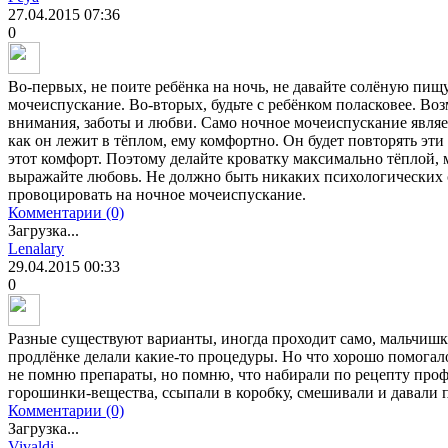
27.04.2015
07:36
0
Во-первых, не поите ребёнка на ночь, не давайте солёную пищ
мочеиспускание. Во-вторых, будьте с ребёнком поласковее. Во
внимания, заботы и любви. Само ночное мочеиспускание являе
как он лежит в тёплом, ему комфортно. Он будет повторять эт
этот комфорт. Поэтому делайте кроватку максимально тёплой, 
выражайте любовь. Не должно быть никаких психологических с
провоцировать на ночное мочеиспускание.
Комментарии (0)
Загрузка...
Lenalary
29.04.2015
00:33
0
Разные существуют варианты, иногда проходит само, мальчишке
продлёнке делали какие-то процедуры. Но что хорошо помогало-
не помню препараты, но помню, что набирали по рецепту про
горошинки-вещества, ссыпали в коробку, смешивали и давали пи
Комментарии (0)
Загрузка...
Vivaldi