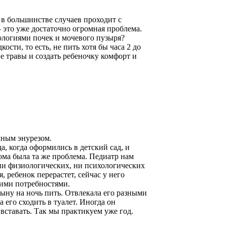
 в большинстве случаев проходит с
— это уже достаточно огромная проблема.
атологиями почек и мочевого пузыря?
ти, то есть, не пить хотя бы часа 2 до
е травы и создать ребеночку комфорт и
чным энурезом.
а, когда оформились в детский сад, и
ома была та же проблема. Педиатр нам
 ни физиологических, ни психологических
, ребенок перерастет, сейчас у него
кими потребностями.
 сыну на ночь пить. Отвлекала его разными
а его сходить в туалет. Иногда он
вставать. Так мы практикуем уже год.