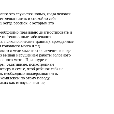
его это случается ночью, когда человек
жет мешать жить и спокойно себя
ь когда ребенок, с которым это
 необходимо правильно диагностировать и
и: инфекционные заболевания
ка, психологические травмы), врожденные
головного мозга и т.д.
вляется медикаментозное лечение в виде
ез вызван нарушением работы головного
овного мозга. При энурезе
ры, седативные, психотропные
феру в семье, чтоб ребенок себя не
ся, необходимо поддерживать его,
 комплексы по этому поводу.
аких как иглоукалывание,