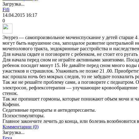
Загрузка...
Fifi
14.04.2015
16:17
0
Энурез — самопроизвольное мочеиспускание у детей старше 4
могут быть нарушение сна, запоздалое развитие центральной н
мочеполового тракта, эндокринные расстройства и наследствен
Для начала сядьте и поговорите с ребенком, не стоит его ругат
Для начала перед сном не играйте активными занятиями. Посад
ребенок посидит минут 15. Не давайте перед сном много воды
ужастиков и страшилок. Улаживать не позже 21 .00. Приобрети
вас прошла ночь без мокрых следов, то не забудьте похвалить р
Так же не решайте проблему сами, а поговорите с педиатром
электросон, рефлексотерапия — улучшающие кровообращение в
стенок.
Так же пропишет гормоны, которые понижают объем мочи и ча
Кофеин.
Седативные препараты и антидепрессанты.
Психостимуляторы.
Главное закончите лечить до конца, или болезнь возобновится 
Комментарии (0)
Загрузка...
Feya