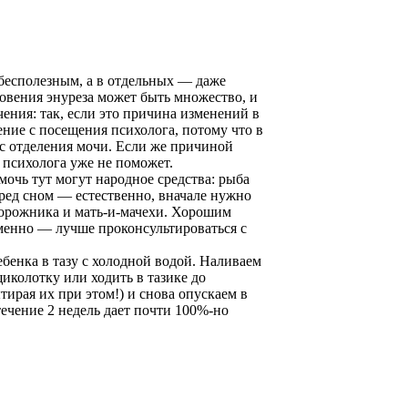
 бесполезным, а в отдельных — даже
овения энуреза может быть множество, и
ения: так, если это причина изменений в
ение с посещения психолога, потому что в
сс отделения мочи. Если же причиной
 психолога уже не поможет.
мочь тут могут народное средства: рыба
ред сном — естественно, вначале нужно
одорожника и мать-и-мачехи. Хорошим
именно — лучше проконсультироваться с
ебенка в тазу с холодной водой. Наливаем
щиколотку или ходить в тазике до
тирая их при этом!) и снова опускаем в
течение 2 недель дает почти 100%-но