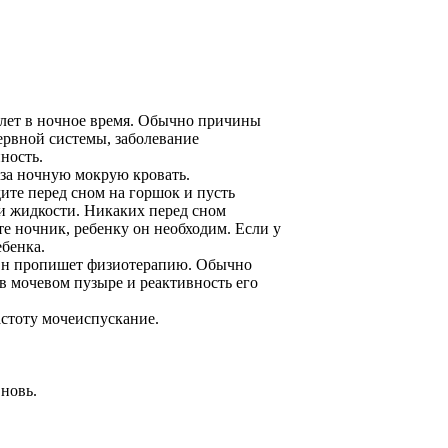
 лет в ночное время. Обычно причины
ервной системы, заболевание
ность.
ь за ночную мокрую кровать.
ите перед сном на горшок и пусть
 и жидкости. Никаких перед сном
те ночник, ребенку он необходим. Если у
ебенка.
. Он пропишет физиотерапию. Обычно
 мочевом пузыре и реактивность его
стоту мочеиспускание.
вновь.