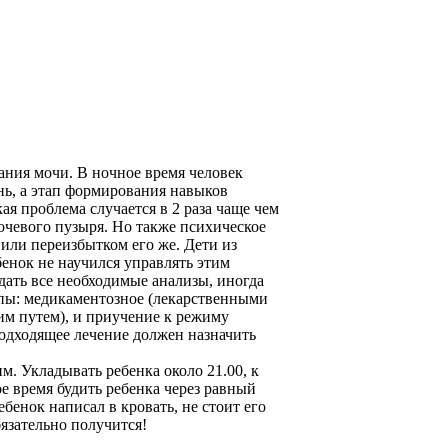
ания мочи. В ночное время человек
знь, а этап формирования навыков
кая проблема случается в 2 раза чаще чем
мочевого пузыря. Но также психическое
 или переизбытком его же. Дети из
енок не научился управлять этим
сдать все необходимые анализы, иногда
ппы: медикаментозное (лекарственными
им путем), и приучение к режиму
одходящее лечение должен назначить
м. Укладывать ребенка около 21.00, к
е время будить ребенка через равный
бенок написал в кровать, не стоит его
язательно получится!