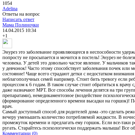
1054
Adelina
Ответы на вопрос
Написать ответ
Мама Полиночки
14.04.2015
10:34
+1
Энурез это заболевание проявляющееся в неспособности удерж
попросту не просыпается и мочится в постель! Энурез не боле
человека. У детей это довольно частое явление. У мальчиков та
у девчонок! Часто этому способствует заболевания почек или 
состояние! Чаще всего страдают детки с недостатком внимания
неблагополучных семей например. Стоит бить тревогу если реб
процессом к 6 годам. В таком случае стоит обратиться к врачу 
даже назначают МРТ. Все способы лечения делятся на три гру
препаратами), немедикаментозное (воздействие психологическ
(формирование определенного времени высадки на горшок)! П
врач.
Самый доступный способ для родителей дома -это сделать режи
вечеру уменьшить количество потребляемой жидкости. В ночно
промежуток времени и предлагать ему горшок. Если все-таки ре
ругать. Старайтесь психологически поддержать малыша! Все об
Комментарии (0)