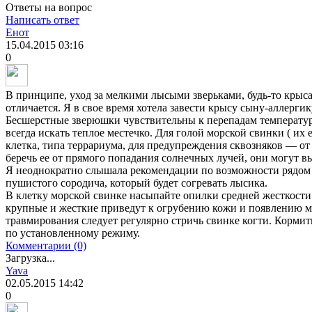
Ответы на вопрос
Написать ответ
Енот
15.04.2015
03:16
0
В принципе, уход за мелкими лысыми зверьками, будь-то крыса
отличается. Я в свое время хотела завести крысу сыну-аллерги
Бесшерстные зверюшки чувствительны к перепадам температуры
всегда искать теплое местечко. Для голой морской свинки ( и
клетка, типа террариума, для предупреждения сквозняков — от
беречь ее от прямого попадания солнечных лучей, они могут 
Я неоднократно слышала рекомендации по возможности рядом
пушистого сородича, который будет согревать лысика.
В клетку морской свинке насыпайте опилки средней жесткости.
крупные и жесткие приведут к огрубению кожи и появлению мо
травмирования следует регулярно стричь свинке когти. Кормить
по установленному режиму.
Комментарии (0)
Загрузка...
Yava
02.05.2015
14:42
0