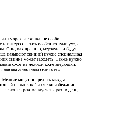
 или морская свинка, не особо
ку и интересовалась особенностями ухода.
. Они, как правило, мерзлявы и будут
х еще называют скинни) нужна специальная
 них свинка может заболеть. Также нужно
вызвать ожог на нежной коже зверюшки.
 с лысым животным селить его
 Мелкие могут повредить кожу, а
золей на лапках. Также во избежание
 зверюшек рекомендуется 2 раза в день,