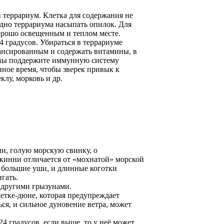
 террариум. Клетка для содержания не
 дно террариума насыпать опилок. Для
орошо освещенным и теплом месте.
4 градусов. Убираться в террариуме
лансированным и содержать витамины, в
 вы поддержите иммунную систему
нное время, чтобы зверек привык к
клу, морковь и др.
и, голую морскую свинку, о
Скинни отличается от «мохнатой» морской
я большие уши, и длинные коготки
гать.
и другими грызунами.
летке-дюне, которая предупреждает
ся, и сильное дуновение ветра, может
4 градусов, если выше, то у неё может