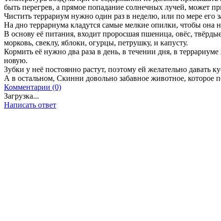
быть перегрев, а прямое попадание солнечных лучей, может при
Чистить террариум нужно один раз в неделю, или по мере его з
На дно террариума кладутся самые мелкие опилки, чтобы она н
В основу её питания, входит проросшая пшеница, овёс, твёрды
морковь, свеклу, яблоки, огурцы, петрушку, и капусту.
Кормить её нужно два раза в день, в течении дня, в террариуме
новую.
Зубки у неё постоянно растут, поэтому ей желательно давать к
А в остальном, Скинни довольно забавное животное, которое п
Комментарии (0)
Загрузка...
Написать ответ