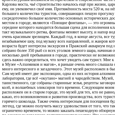
Карлова моста, чьё строительство началось ещё при жизни, ца
ему, он увековечил своё имя. Протяжённость моста 520 м, на нё
большого количества туристов, совершающих пешую прогулку п
сосредоточено большое количество основных исторических д
местом в городе, являются «Поющие фонтаны», — это огромный
середине которого находится большая сцена для исполнения к
такт музыкального ритма, фонтаны меняют высоту, и напор вод
очень красивым зрелищем. Каждый год, в конце августа, все 
незабываемое шоу, под музыку всех направлений, и жанров кот
возраста будет интересна экскурсия в Пражский аквариум под
собрано более 350 рыб со всех уголков земного шара, начиная от
несколько дней пребывания в городе, практически не возможно 
сдесь важно определиться, что хочет увидеть сам турист. Мне 
в Музее «Алхимиков и магов», я раньше очень много слышала о
много интересного и загадочного. Этот музей расположен в б
Сам музей имеет две экспозиции, одна из них история алхимии,
лаборатория, где всё «окутано» магией и чародейством. Музей
таинственного, где собраны старинные зелья, рецепты заговор
колб, и волшебных эликсиров того времени. Следующим моим
расположен он в старом городе, это музей для тех, кто не рав
какао, его возникновения и развития производства, всех тури
горячего шоколада. Также очень интересным для посещения буд
легенд, где можно получить массу удовольствия от того, что т
ограничено временем, то можно заказать пешеходную обзорную