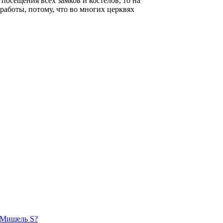
посещения всех замков и костёлов, то на
работы, потому, что во многих церквях
6 Мишель S?