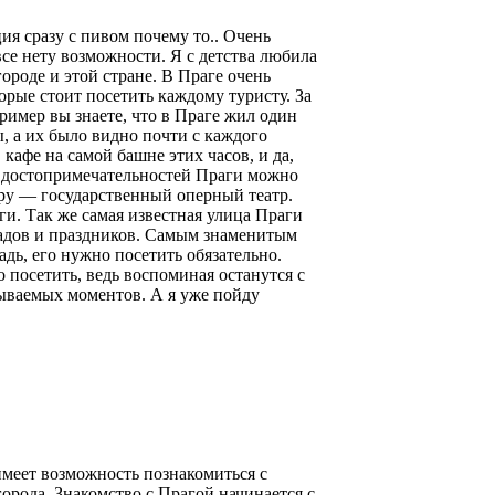
ия сразу с пивом почему то.. Очень
все нету возможности. Я с детства любила
ороде и этой стране. В Праге очень
рые стоит посетить каждому туристу. За
ример вы знаете, что в Праге жил один
, а их было видно почти с каждого
в кафе на самой башне этих часов, и да,
ых достопримечательностей Праги можно
ру — государственный оперный театр.
и. Так же самая известная улица Праги
радов и праздников. Самым знаменитым
адь, его нужно посетить обязательно.
 посетить, ведь воспоминая останутся с
бываемых моментов. А я уже пойду
имеет возможность познакомиться с
орода. Знакомство с Прагой начинается с