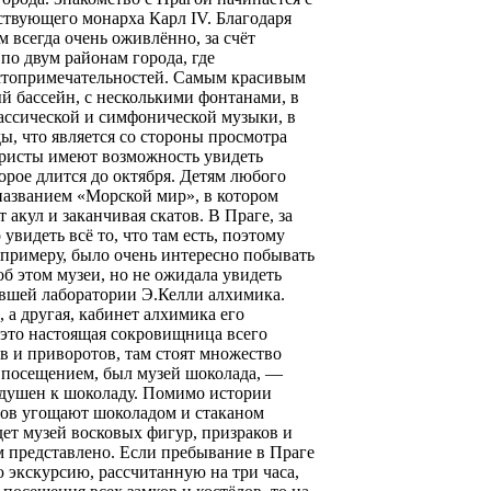
рствующего монарха Карл IV. Благодаря
м всегда очень оживлённо, за счёт
о двум районам города, где
остопримечательностей. Самым красивым
 бассейн, с несколькими фонтанами, в
лассической и симфонической музыки, в
ы, что является со стороны просмотра
туристы имеют возможность увидеть
орое длится до октября. Детям любого
 названием «Морской мир», в котором
 акул и заканчивая скатов. В Праге, за
увидеть всё то, что там есть, поэтому
к примеру, было очень интересно побывать
б этом музеи, но не ожидала увидеть
ывшей лаборатории Э.Келли алхимика.
 а другая, кабинет алхимика его
, это настоящая сокровищница всего
ов и приворотов, там стоят множество
 посещением, был музей шоколада, —
нодушен к шоколаду. Помимо истории
стов угощают шоколадом и стаканом
ет музей восковых фигур, призраков и
ам представлено. Если пребывание в Праге
 экскурсию, рассчитанную на три часа,