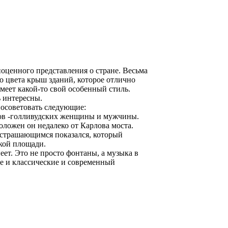
ноценного представления о стране. Весьма
го цвета крыш зданий, которое отлично
меет какой-то свой особенный стиль.
ь интересны.
посоветовать следующие:
ров -голливудских женщины и мужчины.
оложен он недалеко от Карлова моста.
устрашающимся показался, который
ской площади.
т. Это не просто фонтаны, а музыка в
 и классические и современный