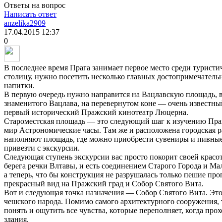
Ответы на вопрос
Написать ответ
anzelika2909
17.04.2015
12:37
0
В последнее время Прага занимает первое место среди туристи
столицу, нужно посетить несколько главных достопримечательн
напитки.
В первую очередь нужно направится на Вацлавскую площадь, в
знаменитого Вацлава, на перевернутом коне — очень известны
первый исторический Пражский кинотеатр Люцерна.
Староместская площадь — это следующий шаг к изучению Праг
мир Астрономические часы. Там же и расположена городская р
наполняют площадь, где можно приобрести сувениры и пивные
привезти с экскурсии.
Следующая ступень экскурсии вас просто покорит своей красот
берега речки Влтавы, и есть соединением Старого Города и Ма
а теперь, что бы конструкция не разрушалась только пешие про
прекрасный вид на Пражский град и Собор Святого Вита.
Вот и следующая точка назначения — Собор Святого Вита. Это 
чешского народа. Помимо самого архитектурного сооружения, 
понять и ощутить все чувства, которые переполняет, когда про
здания.