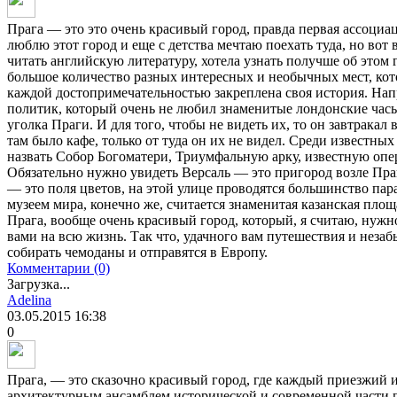
Прага — это это очень красивый город, правда первая ассоциац
люблю этот город и еще с детства мечтаю поехать туда, но вот 
читать английскую литературу, хотела узнать получше об этом г
большое количество разных интересных и необычных мест, кото
каждой достопримечательностью закреплена своя история. Нап
политик, который очень не любил знаменитые лондонские часы
уголка Праги. И для того, чтобы не видеть их, то он завтракал 
там было кафе, только от туда он их не видел. Среди известн
назвать Собор Богоматери, Триумфальную арку, известную опе
Обязательно нужно увидеть Версаль — это пригород возле Праг
— это поля цветов, на этой улице проводятся большинство па
музеем мира, конечно же, считается знаменитая казанская площ
Прага, вообще очень красивый город, который, я считаю, нужно
вами на всю жизнь. Так что, удачного вам путешествия и неза
собирать чемоданы и отправятся в Европу.
Комментарии (0)
Загрузка...
Adelina
03.05.2015
16:38
0
Прага, — это сказочно красивый город, где каждый приезжий 
архитектурным ансамблем исторической и современной части г