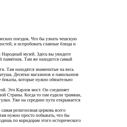
ческих поездок. Что бы узнать чешскую
остей, и испробовать главные блюда и
 Народный музей. Здесь вы увидите
й памятник. Там же находится самый
и. Там находятся знаменитые на весь
атуша. Десятки магазинов и павильонов
 бокалы, которые нужно обязательно
ой. Это Карлов мост. Он соединяет
лой Страны. Когда то там ездили трамваи,
гулки. Уже на середине пути открывается
самая религиозная церковь всего
там нужно просто побывать, что бы
ходишь по коридорам этого исторического