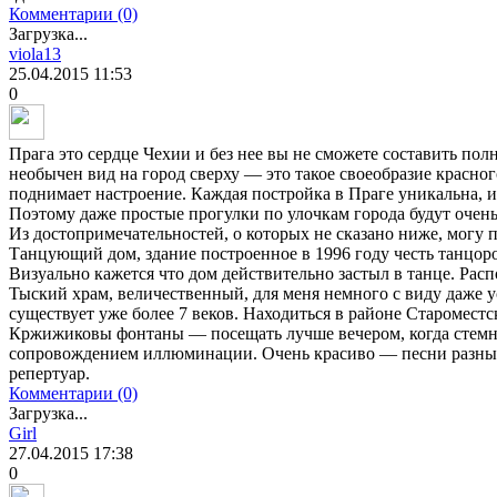
Комментарии (0)
Загрузка...
viola13
25.04.2015
11:53
0
Прага это сердце Чехии и без нее вы не сможете составить пол
необычен вид на город сверху — это такое своеобразие красно
поднимает настроение. Каждая постройка в Праге уникальна, и
Поэтому даже простые прогулки по улочкам города будут очен
Из достопримечательностей, о которых не сказано ниже, могу 
Танцующий дом, здание построенное в 1996 году честь танцо
Визуально кажется что дом действительно застыл в танце. Расп
Тыский храм, величественный, для меня немного с виду даже 
существует уже более 7 веков. Находиться в районе Старомест
Кржижиковы фонтаны — посещать лучше вечером, когда стемнее
сопровождением иллюминации. Очень красиво — песни разные
репертуар.
Комментарии (0)
Загрузка...
Girl
27.04.2015
17:38
0