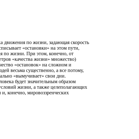
ка движения по жизни, задающая скорость
списывает «остановки» на этом пути,
 по жизни. При этом, конечно, от
етров «качества жизни» множество)
ичество «остановок» на сложном и
дей весьма существенно, а все потому,
вально «вымучивает» свои дни.
еловека будет значительным образом
, условий жизни, а также целеполагающих
 и, конечно, мировоззренческих