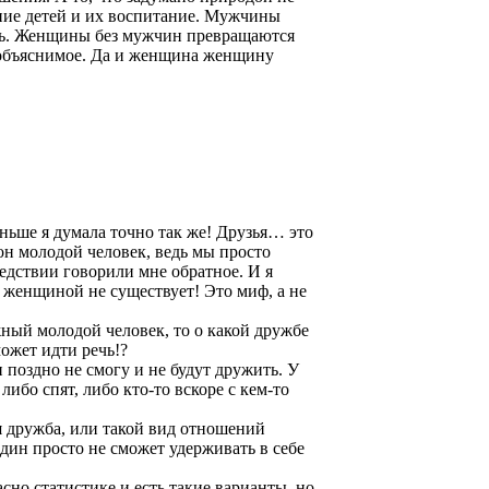
ние детей и их воспитание. Мужчины
ть. Женщины без мужчин превращаются
необъяснимое. Да и женщина женщину
аньше я думала точно так же! Друзья… это
 он молодой человек, ведь мы просто
ледствии говорили мне обратное. И я
женщиной не существует! Это миф, а не
ный молодой человек, то о какой дружбе
ожет идти речь!?
 поздно не смогу и не будут дружить. У
либо спят, либо кто-то вскоре с кем-то
ая дружба, или такой вид отношений
один просто не сможет удерживать в себе
сно статистике и есть такие варианты, но