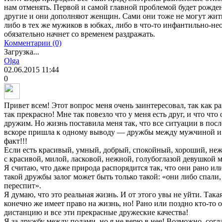
нам отменять. Первой и самой главной проблемой будет рожде
другие и они дополняют женщин. Сами они тоже не могут жи
либо в тех же мужиков в юбках, либо в что-то инфантильно-
обязательно начнет со временем раздражать.
Комментарии (0)
Загрузка...
Olga
02.06.2015
11:44
0
Привет всем! Этот вопрос меня очень заинтересовал, так как р
так прекрасно! Мне так повезло что у меня есть друг, и что что
дружим. Но жизнь поставила меня так, что все ситуации в пос
вскоре пришла к одному выводу — дружбы между мужчиной и 
факт!!!
Если есть красивый, умный, добрый, спокойный, хороший, неж
с красивой, милой, ласковой, нежной, голубоглазой девушкой м
Я считаю, что даже природа распорядится так, что они рано или
такой дружбы залог может быть только такой: «они либо спали, 
переспит».
Я думаю, что это реальная жизнь. И от этого увы не уйти. Так
конечно же имеет право на жизнь, но! Рано или поздно кто-то 
дистанцию и все эти прекрасные дружеские качества!
Я за дружбу между полами, но я не верю в нее! Возможно, согла