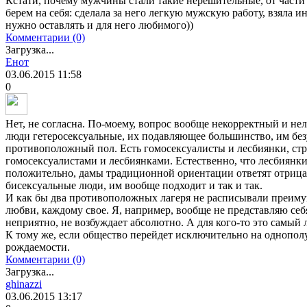
Кстати, почему мужчины стали такие нерешительные, от части
берем на себя: сделала за него легкую мужскую работу, взяла и
нужно оставлять и для него любимого))
Комментарии (0)
Загрузка...
Енот
03.06.2015
11:58
0
Нет, не согласна. По-моему, вопрос вообще некорректный и не
люди гетеросексуальные, их подавляющее большинство, им бе
противоположный пол. Есть гомосексуалисты и лесбиянки, ст
гомосексуалистами и лесбиянками. Естественно, что лесбиянки
положительно, дамы традиционной ориентации ответят отрицат
бисексуальные люди, им вообще подходит и так и так.
И как бы два противоположных лагеря не расписывали преиму
любви, каждому свое. Я, например, вообще не представляю себ
неприятно, не возбуждает абсолютно. А для кого-то это самый
К тому же, если общество перейдет исключительно на однопол
рождаемости.
Комментарии (0)
Загрузка...
ghinazzi
03.06.2015
13:17