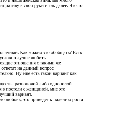
 это и наша женская вина, мы много
нициативу в свои руки и так далее. Что-то
логичный. Как можно это обобщать? Есть
зусловно лучше любить
роящие отношения с такими же
 ответят на данный вопрос
ельно. Ну еще есть такой вариант как
щества разнополой либо однополой
я в постели с женщиной, мне это
 лучший вариант.
ую любовь, это приведет к падению роста