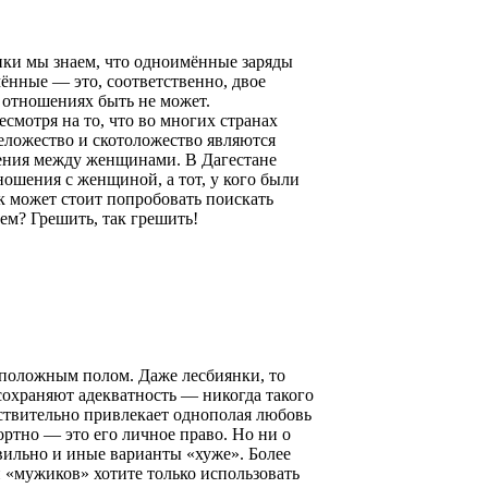
ики мы знаем, что одноимённые заряды
нные — это, соответственно, двое
 отношениях быть не может.
отря на то, что во многих странах
еложество и скотоложество являются
шения между женщинами. В Дагестане
ношения с женщиной, а тот, у кого были
к может стоит попробовать поискать
ем? Грешить, так грешить!
оположным полом. Даже лесбиянки, то
сохраняют адекватность — никогда такого
йствительно привлекает однополая любовь
ртно — это его личное право. Но ни о
вильно и иные варианты «хуже». Более
 «мужиков» хотите только использовать