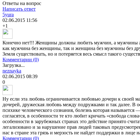
Ответы на вопрос
Написать ответ
5yura
02.06.2015
11:56
+1
Конечно нет!!! Женщины должны любить мужчин, а мужчины ж
как мужчина без женщины, так и женщина без мужчины без друг
Земля существовать, но и потеряется весь смысл такого сущест
Комментарии (0)
Загрузка...
neznayka
02.06.2015
08:39
0
Ну если эта любовь ограничивается любовью дочери к своей ма
дочерей, дружеская любовь между подружками и так далее. В о
психике человеческого сознания, болезнь которая называется 
согласятся, в особенности те кто любит кричать «свобода слова
особенности в зарубежных странах это действие принято счита
легализовано и за нарушение прав людей таковых предусмотрен
нас в стране эта грязь и мерзость не найдет поддержки в лице 
Комментарии (0)