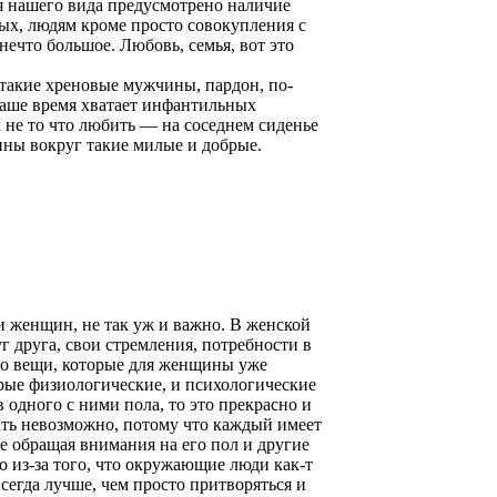
я нашего вида предусмотрено наличие
ных, людям кроме просто совокупления с
что большое. Любовь, семья, вот это
 такие хреновые мужчины, пардон, по-
аше время хватает инфантильных
 не то что любить — на соседнем сиденье
щины вокруг такие милые и добрые.
и женщин, не так уж и важно. В женской
 друга, свои стремления, потребности в
то вещи, которые для женщины уже
рые физиологические, и психологические
 одного с ними пола, то это прекрасно и
ать невозможно, потому что каждый имеет
е обращая внимания на его пол и другие
о из-за того, что окружающие люди как-т
всегда лучше, чем просто притворяться и