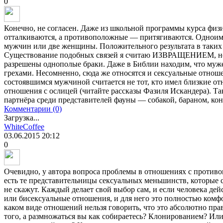
0
Конечно, не согласен. Даже из школьной программы курса физ
отталкиваются, а противоположные — притягиваются. Одноимё
мужчин или две женщины. Положительного результата в таких
Существование подобных связей я считаю ИЗВРАЩЕНИЕМ, несм
разрешены однополые браки. Даже в Библии находим, что муж
грехами. Несомненно, сюда же относятся и сексуальные отно
состоявшимся мужчиной считается не тот, кто имел близкие от
отношения с ослицей (читайте рассказы Фазиля Искандера). Та
партнёра среди представителей фауны — собакой, бараном, кон
Комментарии (0)
Загрузка...
WhiteCoffee
03.06.2015
20:12
0
Очевидно, у автора вопроса проблемы в отношениях с против
есть те представительницы сексуальных меньшинств, которые 
не скажут. Каждый делает свой выбор сам, и если человека де
или бисексуальные отношения, и для него это полностью комфо
каком виде отношений нельзя говорить, что это абсолютно пра
того, а размножаться вы как собираетесь? Клонированием? Или