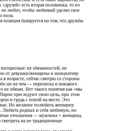
х «друзей» есть вторая половинка, то по
о не любит, чтобы любимый уделял свое
о пола.
оя позиция базируется на том, что дружбы
 интересные: не обязанностей, не
нно от девушки/женщины и инициативу
а в возрасте, сейчас смотрю со стороны
обо ни на чем — переписка и никакого
 не обязан. Нет такого понятия как «мы
. Парни преследуют свою цель, при этом
рон и грудь с попой на месте. Это
льные. Но желание полюбить женщину
к. Любить родных и себя любимую, но
ринятые отношения — мужчина + женщина,
о смотреть на не традиционные