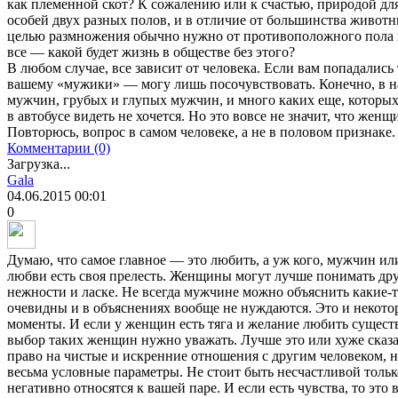
как племенной скот? К сожалению или к счастью, природой дл
особей двух разных полов, и в отличие от большинства живот
целью размножения обычно нужно от противоположного пола не
все — какой будет жизнь в обществе без этого?
В любом случае, все зависит от человека. Если вам попадались
вашему «мужики» — могу лишь посочувствовать. Конечно, в н
мужчин, грубых и глупых мужчин, и много каких еще, которых
в автобусе видеть не хочется. Но это вовсе не значит, что жен
Повторюсь, вопрос в самом человеке, а не в половом признаке.
Комментарии (0)
Загрузка...
Gala
04.06.2015
00:01
0
Думаю, что самое главное — это любить, а уж кого, мужчин ил
любви есть своя прелесть. Женщины могут лучше понимать друг
нежности и ласке. Не всегда мужчине можно объяснить какие-
очевидны и в объяснениях вообще не нуждаются. Это и некото
моменты. И если у женщин есть тяга и желание любить существ
выбор таких женщин нужно уважать. Лучше это или хуже сказ
право на чистые и искренние отношения с другим человеком, н
весьма условные параметры. Не стоит быть несчастливой тольк
негативно относятся к вашей паре. И если есть чувства, то это 