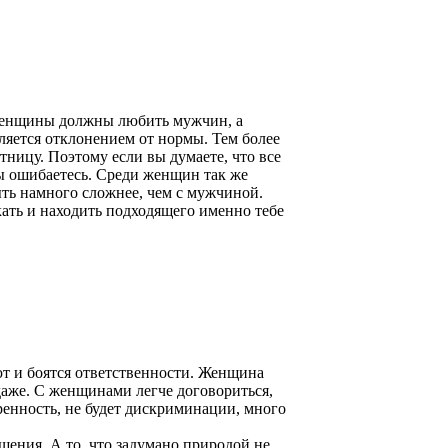
о женщины должны любить мужчин, а
ляется отклонением от нормы. Тем более
ницу. Поэтому если вы думаете, что все
ы ошибаетесь. Среди женщин так же
ть намного сложнее, чем с мужчиной.
ать и находить подходящего именно тебе
т и боятся ответственности. Женщина
даже. С женщинами легче договориться,
ренность, не будет дискриминации, много
ения. А то, что задумано природой не