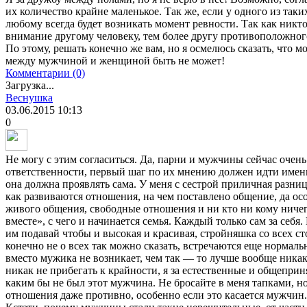
их количество крайне маленькое. Так же, если у одного из таки
любому всегда будет возникать момент ревности. Так как никт
внимание другому человеку, тем более другу противоположног
По этому, решать конечно же вам, но я осмелюсь сказать, что м
между мужчиной и женщиной быть не может!
Комментарии (0)
Загрузка...
Веснушка
03.06.2015
10:13
0
Не могу с этим согласиться. Да, парни и мужчины сейчас очень
ответственности, первый шаг по их мнению должен идти име
она должна проявлять сама. У меня с сестрой приличная разниц
как развиваются отношения, на чем поставлено общение, да ос
живого общения, свободные отношения и ни кто ни кому ничего
вместе», с чего и начинается семья. Каждый только сам за себя
им подавай чтобы и высокая и красивая, стройняшка со всех сто
конечно не о всех так можно сказать, встречаются еще норма
вместо мужика не возникает, чем так — то лучше вообще ника
никак не прибегать к крайности, я за естественные и общеп
каким бы не был этот мужчина. Не бросайте в меня тапками, н
отношения даже противно, особенно если это касается мужчин.