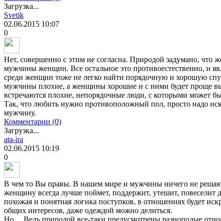
Загрузка...
Svetik
02.06.2015
10:07
0
Нет, совершенно с этим не согласна. Природой задумано, чт
мужчины женщин. Все остальное это противоестественно, и яв
среди женщин тоже не легко найти порядочную и хорошую спут
мужчины плохие, а женщины хорошие и с ними будет проще в
встречаются плохие, непорядочные люди, с которыми может бы
Так, что любить нужно противоположный пол, просто надо иск
мужчину.
Комментарии (0)
Загрузка...
ata-ira
02.06.2015
10:19
0
В чем то Вы правы. В нашем мире и мужчины ничего не решаю
женщину всегда лучше поймет, поддержит, утешит, повеселит 
похожая и понятная логика поступков, в отношениях будет иск
общих интересов, даже одеждой можно делиться.
Но… Ведь природой все-таки предусмотрены разнополые отнош