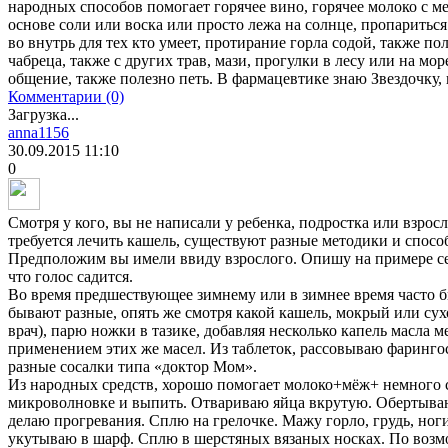
народных способов помогает горячее вино, горячее молоко с ме
основе соли или воска или просто лежа на солнце, пропариться
во внутрь для тех кто умеет, протирание горла содой, также по
чабреца, также с других трав, мази, прогулки в лесу или на м
общение, также полезно петь. В фармацевтике знаю Звездочку,
Комментарии (0)
Загрузка...
anna1156
30.09.2015
11:10
0
Смотря у кого, вы не написали у ребенка, подростка или взросл
требуется лечить кашель, существуют разные методики и спосо
Предположим вы имели ввиду взрослого. Опишу на примере се
что голос садится.
Во время предшествующее зимнему или в зимнее время часто б
бывают разные, опять же смотря какой кашель, мокрый или сух
врач), парю ножки в тазике, добавляя несколько капель масла 
применением этих же масел. Из таблеток, рассовываю фаринго
разные сосалки типа «доктор Мом».
Из народных средств, хорошо помогает молоко+мёж+ немного с
микроволновке и выпить. Отвариваю яйца вкрутую. Обертываю
делаю прогревания. Сплю на грелочке. Мажу горло, грудь, ног
укутываю в шарф. Сплю в шерстяных вязаных носках. По возмо