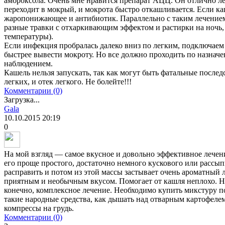
амброксола. Очень мне нравится препарат АЦЦ. Он отлично ле
переходит в мокрый, и мокрота быстро откашливается. Если к
жаропонижающее и антибиотик. Параллельно с таким лечением
разные травки с отхаркивающим эффектом и растирки на ночь,
температуры).
Если инфекция пробралась далеко вниз по легким, подключаем 
быстрее вывести мокроту. Но все должно проходить по назначе
наблюдением.
Кашель нельзя запускать, так как могут быть фатальные послед
легких, и отек легкого. Не болейте!!!
Комментарии (0)
Загрузка...
Gala
10.10.2015
20:19
0
На мой взгляд — самое вкусное и довольно эффективное лече
его проще простого, достаточно немного кускового или рассып
расправить и потом из этой массы застывает очень ароматный 
приятным и необычным вкусом. Помогает от кашля неплохо. Но
конечно, комплексное лечение. Необходимо купить микстуру п
такие народные средства, как дышать над отварным картофеле
компрессы на грудь.
Комментарии (0)