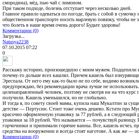
смородина), мёд, пью чай с лимоном.
При таком подходе, болезнь отступает через несколько дней.
Главное правило одеваться по погоде, брать с собой в сумочку н
общественном транспорте носить марлевую повязку, чтобы не за
что болеть в наше время очень дорого! Будьте здоровы!
Комментарии (0)
Загрузка...
Natusya2238
07.10.2015
07:22
0
Расскажу историю, произошедшую с моим мужем. Подцепили и
почему-то дольше всех кашлял. Причем кашель был изнуряющи
Эреспала. От него ему как-то было не по себе, видимо возник
предупреждаю, без рекомендации врача лучше не использовать. 
целенаправленный человек, поэтому не смотря ни на что курс 
получили. Кашель уменьшился, но не глобально.
И тогда я, по совету своей мамы, купила наш Мукалтин за сущ
детстве — Пертусин. Стоит тоже очень дешево. Кстати про Му
красочно оформленную упаковку за 77 рублей, а в следующий 
упаковки за 18 рублей. Что называется — почувствуй разницу. 
горчичники и принимали горячие ванны. Все, кашель исчез, про
средства на вооружении и всегда стоят наготове. А как же — о
Комментарии (0)