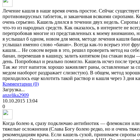
Лечение кашля в наше время очень простое. Сейчас существует
противовирусных таблеток, и заканчивая всякими сиропами. Ко
очень серьезно. Кашель длился в течении двух недель. Сиропы
что-то из народных средств. Как оказалось, в интернете не все
перепробовав многие из представленных к моему вниманию, 
я услышал б одном, новом для меня, методе лечения кашля бан
услышал именно слово «банан». Всегда как-то всерьез этот фру
кашля… Не совсем верив в это, решил проверить метод на себе
банан, перемешав в кашицу, залить кипятком (на стакан воды —
день. Попробовал и реально помогло. Кашель исчез после трех
Так же этот напиток хорошо заживляет раны, оставленные за 
медом наоборот раздражает слизистую). В общем, метод хорош
приходилось еще колотить такой раствор и кашля через 3 дня к
Комментарии (0)
Загрузка...
anzelika2909
10.10.2015
13:04
0
Когда болею я, сразу подключаю антибиотик — флемоксин или а
тяжелые осложнения (Слава Богу болею редко, но и очень тяжел
рекомендациям врача. Если кашель сухой, принимаем сиропы от