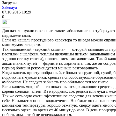
Загрузка...
Salenaya
07.10.2015
10:29
0
Для начала нужно исключить такое заболевание как туберкулез
медикаментами.
Если же кашель простудного характера то иногда можно справ
минимумом лекарств.
Так называемый «верхний кашель» — который вызывается перш
пастилки с шалфеем, теплым щелочным питьем, закапыванием в
заднюю стенку глотки), полосканием, ингаляциями. Такой каш
дыхательных путей — фарингита, ларингита. Так же он сопров
период болезни рекомендуется меньше разговаривать.
Когда кашель приступообразный, с болью за грудиной, сухой, 
подключить муколитики, средства способствующие образовани
амброксол. Не следует забывать про обильное теплое питье.
Если кашель мокрый — то показаны отхаркивающие средства, 
корень солодки, алтей. Из народных: сок редьки или лука с мед
Так же есть одно очень эффективное средство для лечения кашл
себе. Называется оно — водолечение. Необходимо на голове те
комнатной температуры, хорошо отжатую, сверху одеть много св
несколько одеял, на время от 40 минут до часа. В день процед
побыть дома, чтоб не переохлаждаться.