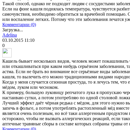
Такой способ, однако не подходит людям с сосудистыми заболе
Если на фоне кашля поднялась температура, чувствуется разби
самочувствия, необходимо обратиться за врачебной помощью. 
или воспаление легких. Потому что эти заболевания лечатся 
Комментарии (0)
Загрузка...
Adelina
03.10.2015
11:10
0
Кашель бывает нескольких видов, человек может покашливать 
или откашливаться при каком нибудь серьёзном заболевании, та
астма. Если не брать во внимание все серьёзные виды заболева
кашля, то вылечить его можно традиционными видами народн
Когда у меня случается сезонная простуда, то я лечусь тем, что
мёдом, луком или чесноком.
К примеру, большую луковицу репчатого лука я пропускаю чер
настаиваю сутки, а потом употребляю по одной столовой ложки
Лучший эффект даёт чёрная редька с мёдом, для этого нужно вы
запечь в фольге, а потом употреблять растопленный мёд вмест
является очень полезным, но всё таки аллергенным продуктом 
осторожно, чтобы не вызвать аллергических реакций, если так
аптечные травяные сборы в составе которых собраны травы от 
Комментарии (0)