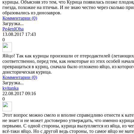
курицы. Объясняя это тем, что Курица появилась позже плодо
гнезда, похожие на птичьи. И не знаю честно через сколько при
образовались из динозавров.
Комментарии (0)
Загрузка...
Pe4enIOha
13.08.2017
17:43
0
Яйцо! Так как курицы произошли от птеродактилей (летающих д
соответственно, перед тем, как некоторые из этих особей нача
превращаться в куриц, сначала было отложено яйцо, из которого
доисторическая курица.
Комментарии (0)
Загрузка...
kvitanka
22.08.2017
09:16
0
Этот вопрос можно смело и вполне справедливо отнести к кате
не знает и не может достоверно утверждать, что именно куриц
первыми. С одной стороны, курица вылупляется из яйца, из че
всё-таки яйцо. Но с другой ведь стороны, то самое яйцо не мат