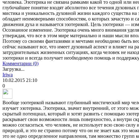
человека. Эзотерика не связана рамками какой то одной или н
глубочайшее понятие входят абсолютно все течения духовных п
мистика и уникальность духовной жизни каждого существа на э
обладает неимоверными способностям, о которых зачастую и са
движения духа и называется эзотерикой. Цель эзотерики — изм
Осознанное изменение. Эзотерика очень много внимания уделя
утверждая, что все в этом мире материально и наши мысли впо
Поэтому со своими фантазиями и мечтами необходимо быть ве
сейчас называют все, что имеет духовный аспект и влияет на ра
затруднительных жизненных ситуациях, когда человек не наход
эзотерики и всегда получает необходимую помощь и поддержку
Комментарии (0)
Загрузка...
Iriwa
10.02.2015
21:10
0
Вообще эзотерикой называют глубинный мистический мир челов
изучает эзотерика. Эзотерика, значит внутренний, от этого мо
скрытый потенциал, который и хотят развить с помощью эзотер
раскрывает свои возможности лишь поверхностно, а внутри ск
можно согласиться. что человек, не использует всю свою силу 
природой, и это не странно потому что он не знает как это мо
это не одно определенное направления, там множество групп к