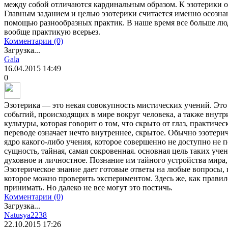
между собой отличаются кардинальным образом. К эзотерики о
Главным заданием и целью эзотерики считается именно осозна
помощью разнообразных практик. В наше время все больше лю
вообще практикую всерьез.
Комментарии (0)
Загрузка...
Gala
16.04.2015
14:49
0
Эзотерика — это некая совокупность мистических учений. Это 
событий, происходящих в мире вокруг человека, а также внутри
культуры, которая говорит о том, что скрыто от глаз, практиче
переводе означает нечто внутреннее, скрытое. Обычно эзотери
ядро какого-либо учения, которое совершенно не доступно не 
сущность, тайная, самая сокровенная. основная цель таких уч
духовное и личностное. Познание им тайного устройства мира,
Эзотерическое знание дает готовые ответы на любые вопросы, 
которое можно проверить экспериментом. Здесь же, как правил
принимать. Но далеко не все могут это постичь.
Комментарии (0)
Загрузка...
Natusya2238
22.10.2015
17:26