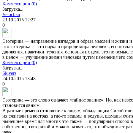
Комментарии (0)
Загрузка...
Vetochka
23.10.2015
12:27
0
Эзотерика — направление взглядов и образа мыслей и жизни и 
что эзотерика — это наука о природе мира человека, его позна
движения, практики, течения. основная их цель это по осмысл
в целом — улучшение жизни человека путем изменения его соз
Комментарии (0)
Загрузка...
Skiyers
24.10.2015
13:48
0
Эзотерика — это слово означает «тайное знание». Но, как извес
становится явным.
В разные времена отношение к людям, обладающим Силой или 
их сжигали на кострах, а где-то ведьмы и ведуны, шаманы сч
нынешнее время для многих это также — популярный способ за
собственно, эзотерикой и можно назвать то, что объединяет р
наук.