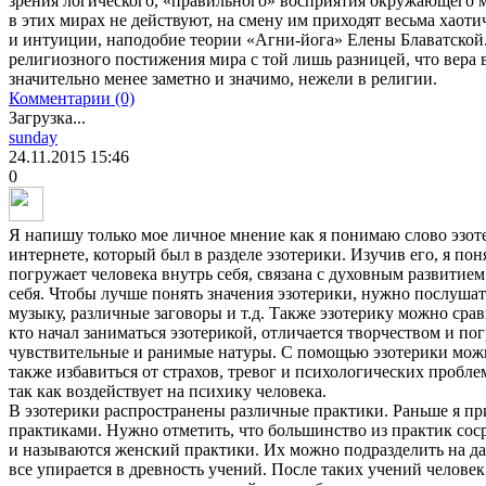
зрения логического, «правильного» восприятия окружающего 
в этих мирах не действуют, на смену им приходят весьма хаот
и интуиции, наподобие теории «Агни-йога» Елены Блаватской.
религиозного постижения мира с той лишь разницей, что вера 
значительно менее заметно и значимо, нежели в религии.
Комментарии (0)
Загрузка...
sunday
24.11.2015
15:46
0
Я напишу только мое личное мнение как я понимаю слово эзоте
интернете, который был в разделе эзотерики. Изучив его, я пон
погружает человека внутрь себя, связана с духовным развити
себя. Чтобы лучше понять значения эзотерики, нужно послуш
музыку, различные заговоры и т.д. Также эзотерику можно сравн
кто начал заниматься эзотерикой, отличается творчеством и по
чувствительные и ранимые натуры. С помощью эзотерики можн
также избавиться от страхов, тревог и психологических проблем
так как воздействует на психику человека.
В эзотерики распространены различные практики. Раньше я п
практиками. Нужно отметить, что большинство из практик сос
и называются женский практики. Их можно подразделить на дао
все упирается в древность учений. После таких учений человек