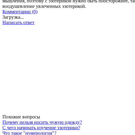
мышления, поэтому с эзотерикой нужно быть поосторожнее, т
воодушевление увлеченных эзотерикой.
Комментарии (0)
Загрузка...
Написать ответ
Похожие вопросы
Почему нельзя носить чужую одежду?
С чего начинать изучение эзотерики?
Что такое "нумерология"?