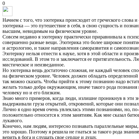
0
Начнем с того, что эзотерика происходит от греческого слова и
эзотерика — это путешествие в себя, в свою сущность и познани
высшим, невидимым на физическом уровне.
Совсем недавно я эзотерику практически приравнивала к психол
совершенно разные вещи. Эзотерика это более широкое понятие
и астрологию, и такие направления саморазвития и самопознани
Эзотерику нельзя отнести к науке, хотя в этой области и прои
исследований. В этом то и заключается ее притягательность. Л
мистическое и неизведанное.
Но эзотерика вещь достаточно сложная, не каждый человек спо
на физическом уровне. Человек должен обладать определенной
так можно сказать. Чтобы прийти к этому познанию надо встат
желать только добра окружающим, иначе такого рода познания 
человеку но и его близким.
Знаю много примеров, когда люди, излишне проникнув в эти зн
выдерживали груза открытий, откровений, которые они познал
Лично я одно время очень увлеклась этими познаниями, но, по
положительно относится к этим занятиям. Как мне сказал батюш
лукавого.
Конечно, нам людям, интересно познавать параллельные миры, 
это хорошо. Поэтому я решила не гнаться за такого рода знания
верить в бога и слушать свое сердце и душу.