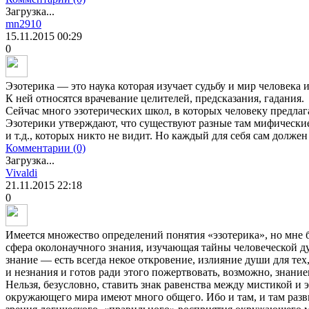
Загрузка...
mn2910
15.11.2015
00:29
0
Эзотерика — это наука которая изучает судьбу и мир человека 
К ней относятся врачевание целителей, предсказания, гадания.
Сейчас много эзотерических школ, в которых человеку предлаг
Эзотерики утверждают, что существуют разные там мифические
и т.д., которых никто не видит. Но каждый для себя сам должен
Комментарии (0)
Загрузка...
Vivaldi
21.11.2015
22:18
0
Имеется множество определений понятия «эзотерика», но мне 
сфера околонаучного знания, изучающая тайны человеческой д
знание — есть всегда некое откровение, излияние души для тех
и незнания и готов ради этого пожертвовать, возможно, знани
Нельзя, безусловно, ставить знак равенства между мистикой и 
окружающего мира имеют много общего. Ибо и там, и там разв