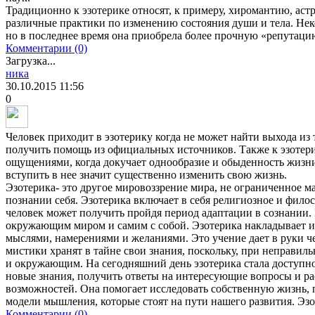
Традиционно к эзотерике относят, к примеру, хиромантию, ас
различные практики по изменению состояния души и тела. Нек
но в последнее время она приобрела более прочную «репутаци
Комментарии (0)
Загрузка...
ника
30.10.2015
11:56
0
Человек приходит в эзотерику когда не может найти выхода из
получить помощь из официальных источников. Также к эзотер
ощущениями, когда докучает однообразие и обыденность жизни.
вступить в нее значит существенно изменить свою жизнь.
Эзотерика- это другое мировоззрение мира, не ограниченное м
познании себя. Эзотерика включает в себя религиозное и фило
человек может получить пройдя период адаптации в сознании. 
окружающим миром и самим с собой. Эзотерика накладывает и 
мыслями, намерениями и желаниями. Это учение дает в руки 
мистики хранят в тайне свои знания, поскольку, при неправил
и окружающим. На сегодняшний день эзотерика стала доступ
новые знания, получить ответы на интересующие вопросы и р
возможностей. Она помогает исследовать собственную жизнь, п
модели мышления, которые стоят на пути нашего развития. Эзо
Комментарии (0)