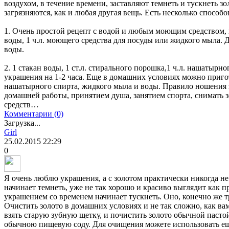
воздухом, в течение времени, заставляют темнеть и тускнеть зо
загрязняются, как и любая другая вещь. Есть несколько способ
1. Очень простой рецепт с водой и любым моющим средством, в
воды, 1 ч.л. моющего средства для посуды или жидкого мыла. 
воды.
2. 1 стакан воды, 1 ст.л. стирального порошка,1 ч.л. нашатырн
украшения на 1-2 часа. Еще в домашних условиях можно приго
нашатырного спирта, жидкого мыла и воды. Правило ношения з
домашней работы, принятием душа, занятием спорта, снимать 
средств…
Комментарии (0)
Загрузка...
Girl
25.02.2015
22:29
0
Я очень люблю украшения, а с золотом практически никогда не
начинает темнеть, уже не так хорошо и красиво выглядит как пр
украшением со временем начинает тускнеть. Оно, конечно же т
Очистить золото в домашних условиях и не так сложно, как вам
взять старую зубную щетку, и почистить золото обычной пасто
обычною пищевую соду. Для очищения можете использовать ещ