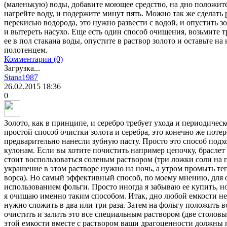
(маленькую) воды, добавите моющее средство, на дно положите 
нагрейте воду, и подержите минут пять. Можно так же сделать
перекисью водорода, это нужно развести с водой, и опустить з
и вытереть насухо. Еще есть один способ очищения, возьмите 
ее в пол стакана воды, опустите в раствор золото и оставьте н
полотенцем.
Комментарии (0)
Загрузка...
Stana1987
26.02.2015
18:36
0
Золото, как в принципе, и серебро требует ухода и периодичес
простой способ очистки золота и серебра, это конечно же поте
предварительно нанесли зубную пасту. Просто это способ подхо
кулонам. Если вы хотите почистить например цепочку, браслет
стоит воспользоваться соленым раствором (три ложки соли на 
украшение в этом растворе нужно на ночь, а утром промыть те
ворса). Но самый эффективный способ, по моему мнению, для о
использованием фольги. Просто иногда я забываю ее купить, но 
я очищаю именно таким способом. Итак, дно любой емкости н
нужно сложить в два или три раза. Затем на фольгу положить в
очистить и залить это все специальным раствором (две столов
этой емкости вместе с раствором ваши драгоценности должны 