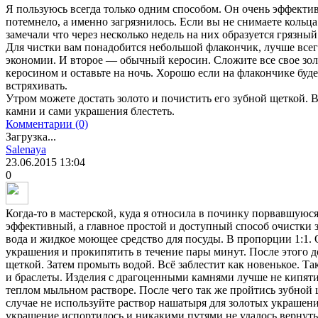
Я пользуюсь всегда только одним способом. Он очень эффектив
потемнело, а именно загрязнилось. Если вы не снимаете кольца
замечали что через несколько недель на них образуется грязный
Для чистки вам понадобится небольшой флакончик, лучше всег
экономии. И второе — обычный керосин. Сложите все свое зол
керосином и оставьте на ночь. Хорошо если на флакончике буд
встряхивать.
Утром можете достать золото и почистить его зубной щеткой. Вс
камни и сами украшения блестеть.
Комментарии (0)
Загрузка...
Salenaya
23.06.2015
13:04
0
Когда-то в мастерской, куда я относила в починку порвавшуюся
эффективный, а главное простой и доступный способ очистки 
вода и жидкое моющее средство для посуды. В пропорции 1:1.
украшения и прокипятить в течение пары минут. После этого д
щеткой. Затем промыть водой. Всё заблестит как новенькое. 
и браслеты. Изделия с драгоценными камнями лучше не кипятить
теплом мыльном растворе. После чего так же пройтись зубной 
случае не используйте раствор нашатыря для золотых украшени
украшение испортилось и никакими путями не удалось вернут