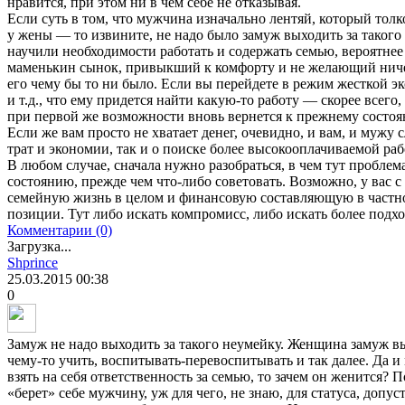
нравится, при этом ни в чем себе не отказывая.
Если суть в том, что мужчина изначально лентяй, который толк
у жены — то извините, не надо было замуж выходить за такого ч
научили необходимости работать и содержать семью, вероятнее
маменькин сынок, привыкший к комфорту и не желающий ничег
его чему бы то ни было. Если вы перейдете в режим жесткой э
и т.д., что ему придется найти какую-то работу — скорее всего,
при первой же возможности вновь вернется к прежнему состо
Если же вам просто не хватает денег, очевидно, и вам, и мужу 
трат и экономии, так и о поиске более высокооплачиваемой раб
В любом случае, сначала нужно разобраться, в чем тут проблем
состоянию, прежде чем что-либо советовать. Возможно, у вас с
семейную жизнь в целом и финансовую составляющую в частнос
позиции. Тут либо искать компромисс, либо искать более подх
Комментарии (0)
Загрузка...
Shprince
25.03.2015
00:38
0
Замуж не надо выходить за такого неумейку. Женщина замуж вых
чему-то учить, воспитывать-перевоспитывать и так далее. Да и 
взять на себя ответственность за семью, то зачем он женится?
«берет» себе мужчину, уж для чего, не знаю, для статуса, допус