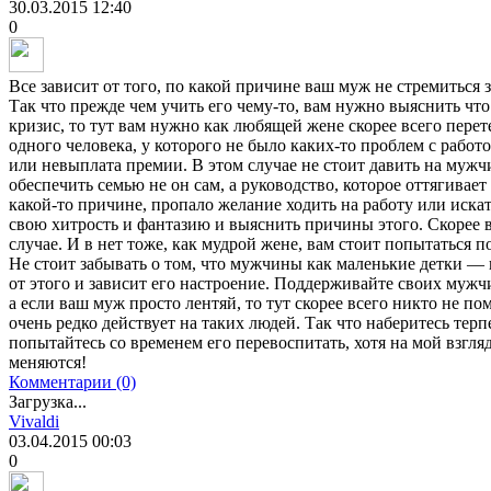
30.03.2015
12:40
0
Все зависит от того, по какой причине ваш муж не стремиться 
Так что прежде чем учить его чему-то, вам нужно выяснить чт
кризис, то тут вам нужно как любящей жене скорее всего перет
одного человека, у которого не было каких-то проблем с работ
или невыплата премии. В этом случае не стоит давить на мужчи
обеспечить семью не он сам, а руководство, которое оттягивае
какой-то причине, пропало желание ходить на работу или искат
свою хитрость и фантазию и выяснить причины этого. Скорее в
случае. И в нет тоже, как мудрой жене, вам стоит попытаться
Не стоит забывать о том, что мужчины как маленькие детки — 
от этого и зависит его настроение. Поддерживайте своих мужчи
а если ваш муж просто лентяй, то тут скорее всего никто не п
очень редко действует на таких людей. Так что наберитесь терп
попытайтесь со временем его перевоспитать, хотя на мой взгляд
меняются!
Комментарии (0)
Загрузка...
Vivaldi
03.04.2015
00:03
0