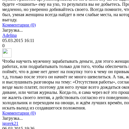
будете «тошнить» ему на ухо, то результата вы не добьетесь. П
медленно, но уверенно добивайтесь своего. Всегда помните, ч
был, умная женщина всегда найдет в нем слабые места, на кот
выгоду.
Комментарии (0)
Загрузка...
Adelina
05.03.2015
16:11
0
Чтобы научить мужчину зарабатывать деньги, для этого женщин
работах, или подрабатывать только для того, чтобы обеспечить
поймёт, что в доме нет денег на покупку того к чему он привык
т.д, только после этого он начнёт не много шевелиться. А так,
и выслушивать разговоры на тему: «Отсутствия работы», согл
везде мало платят, поэтому для него лучше всего дождаться ок
диване, или читая журналы. Когда-то, я сама через всё это про
не жалеть своего лентяя, а действовать согласно его поведению,
холодильник и переходим на овощи, и ждём лучших времён, пока
искать выход из создавшегося положения.
Комментарии (0)
Загрузка...
igorek21
06.03.2015
19:36