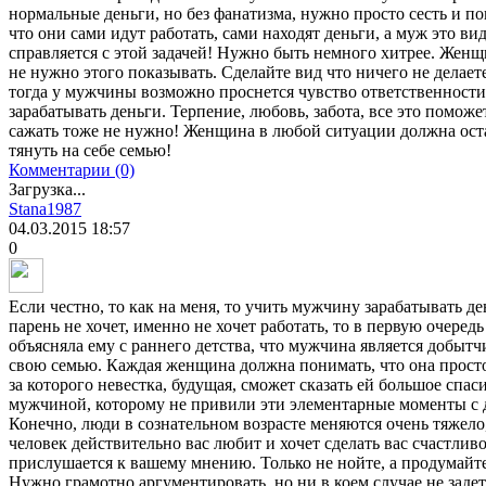
нормальные деньги, но без фанатизма, нужно просто сесть и 
что они сами идут работать, сами находят деньги, а муж это вид
справляется с этой задачей! Нужно быть немного хитрее. Женщи
не нужно этого показывать. Сделайте вид что ничего не делает
тогда у мужчины возможно проснется чувство ответственности 
зарабатывать деньги. Терпение, любовь, забота, все это помо
сажать тоже не нужно! Женщина в любой ситуации должна оста
тянуть на себе семью!
Комментарии (0)
Загрузка...
Stana1987
04.03.2015
18:57
0
Если честно, то как на меня, то учить мужчину зарабатывать де
парень не хочет, именно не хочет работать, то в первую очередь
объясняла ему с раннего детства, что мужчина является добыт
свою семью. Каждая женщина должна понимать, что она просто
за которого невестка, будущая, сможет сказать ей большое спа
мужчиной, которому не привили эти элементарные моменты с де
Конечно, люди в сознательном возрасте меняются очень тяжело,
человек действительно вас любит и хочет сделать вас счастлив
прислушается к вашему мнению. Только не нойте, а продумайте
Нужно грамотно аргументировать, но ни в коем случае не заде