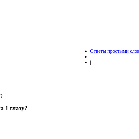
Ответы простыми сло
|
у?
а 1 глазу?