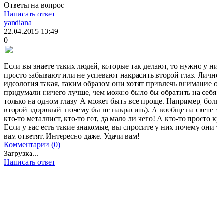
Ответы на вопрос
Написать ответ
yandiana
22.04.2015
13:49
0
Если вы знаете таких людей, которые так делают, то нужно у н
просто забывают или не успевают накрасить второй глаз. Лично
идеология такая, таким образом они хотят привлечь внимание 
придумали ничего лучше, чем можно было бы обратить на себ
только на одном глазу. А может быть все проще. Например, болит
второй здоровый, почему бы не накрасить). А вообще на свете м
кто-то металлист, кто-то гот, да мало ли чего! А кто-то просто 
Если у вас есть такие знакомые, вы спросите у них почему они
вам ответят. Интересно даже. Удачи вам!
Комментарии (0)
Загрузка...
Написать ответ