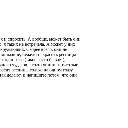
их и спросить. А вообще, может быть они
, я таких не встречала. А может у них
окружающих. Скорее всего, они не
я внимание, нежели накрасить ресницы
 один глаз (такое часто бывает), а
ного чудаков, кто-то хиппи, кто-то эмо,
красит ресницы только на одном глазу.
 так делают, и напишите потом, что они