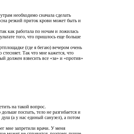
 утрам необходимо сначала сделать
 сна резкий приток крови может быть и
(так как работала по ночам и ложилась
зультате того, что пришлось еще больше
ртплощадке (где я бегаю) вечером очень
 стесняет. Так что мне кажется, что
ый должен взвесить все «за» и «против»
етить на такой вопрос.
 дольше поспать, тело не разгибается и
 душ (а у нас единый санузел), а потом
ег мне запретили врачи. У меня
рдце может не справится, поэтому лучше