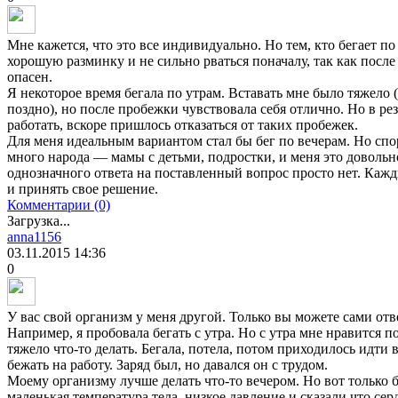
Мне кажется, что это все индивидуально. Но тем, кто бегает по
хорошую разминку и не сильно рваться поначалу, так как после
опасен.
Я некоторое время бегала по утрам. Вставать мне было тяжело 
поздно), но после пробежки чувствовала себя отлично. Но в ре
работать, вскоре пришлось отказаться от таких пробежек.
Для меня идеальным вариантом стал бы бег по вечерам. Но спо
много народа — мамы с детьми, подростки, и меня это довольно
однозначного ответа на поставленный вопрос просто нет. Кажд
и принять свое решение.
Комментарии (0)
Загрузка...
anna1156
03.11.2015
14:36
0
У вас свой организм у меня другой. Только вы можете сами отв
Например, я пробовала бегать с утра. Но с утра мне нравится по
тяжело что-то делать. Бегала, потела, потом приходилось идти в
бежать на работу. Заряд был, но давался он с трудом.
Моему организму лучше делать что-то вечером. Но вот только б
маленькая температура тела, низкое давление и сказали что се