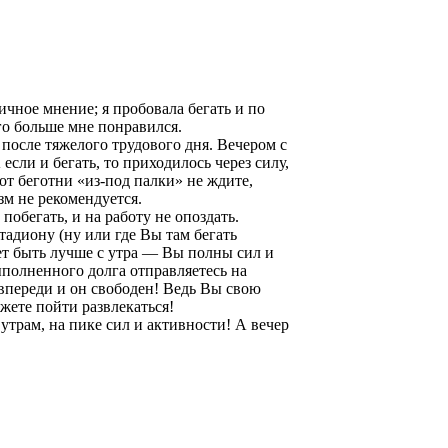
личное мнение; я пробовала бегать и по
го больше мне понравился.
 после тяжелого трудового дня. Вечером с
если и бегать, то приходилось через силу,
вот беготни «из-под палки» не ждите,
зм не рекомендуется.
побегать, и на работу не опоздать.
тадиону (ну или где Вы там бегать
жет быть лучше с утра — Вы полны сил и
выполненного долга отправляетесь на
р впереди и он свободен! Ведь Вы свою
жете пойти развлекаться!
утрам, на пике сил и активности! А вечер