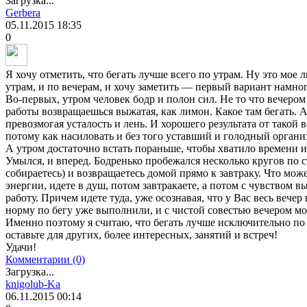
Загрузка...
Gerbera
05.11.2015
18:35
0
Я хочу отметить, что бегать лучше всего по утрам. Ну это мое 
утрам, и по вечерам, и хочу заметить — первый вариант намно
Во-первых, утром человек бодр и полон сил. Не то что вечером
работы возвращаешься выжатая, как лимон. Какое там бегать. А 
превозмогая усталость и лень. И хорошего результата от такой 
потому как насиловать и без того уставший и голодный органи
А утром достаточно встать пораньше, чтобы хватило времени и 
Умылся, и вперед. Бодренько пробежался несколько кругов по с
собираетесь) и возвращаетесь домой прямо к завтраку. Что мо
энергии, идете в душ, потом завтракаете, а потом с чувством 
работу. Причем идете туда, уже осознавая, что у Вас весь вече
норму по бегу уже выполнили, и с чистой совестью вечером мо
Именно поэтому я считаю, что бегать лучше исключительно по 
оставьте для других, более интересных, занятий и встреч!
Удачи!
Комментарии (0)
Загрузка...
knigolub-Ka
06.11.2015
00:14