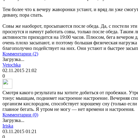
Тем более что к вечеру жаворонки устают, и вряд ли уже смогут
дивану, пора спать.
Совы же наоборот, просыпаются после обеда. Да, с постели эти 
проснутся и начнут работать совы, только после обеда. Таким 
активности приходится на 19:00 часов. Плюсом, бега вечером дл
очень плохо засыпают, и поэтому большая физическая нагрузка
благополучно подействует на них. Они устают и быстрее засып
Комментарии (2)
Загрузка...
Vetochka
02.11.2015
21:02
0
Смотря какого результата вы хотите добиться от пробежки. Утре
тонус мышцам, поднимет настроение настроение. Вечерняя сп
организм кислородом, способствует хорошему сну (только если б
главное бегать. Я утром не могу — нет времени и настроения.
Комментарии (0)
Загрузка...
Iriska
03.11.2015
01:21
0