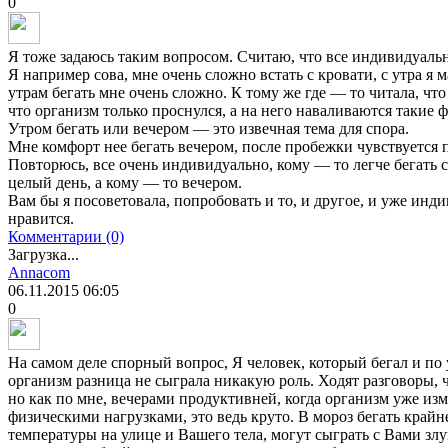
0
Я тоже задаюсь таким вопросом. Считаю, что все индивидуаль
Я например сова, мне очень сложно встать с кровати, с утра я 
утрам бегать мне очень сложно. К тому же где — то читала, что
что организм только проснулся, а на него наваливаются такие 
Утром бегать или вечером — это извечная тема для спора.
Мне комфорт нее бегать вечером, после пробежки чувствуется п
Повторюсь, все очень индивидуально, кому — то легче бегать с
целый день, а кому — то вечером.
Вам бы я посоветовала, попробовать и то, и другое, и уже инд
нравится.
Комментарии (0)
Загрузка...
Annacom
06.11.2015
06:05
0
На самом деле спорный вопрос, Я человек, который бегал и по 
организм разница не сыграла никакую роль. Ходят разговоры, ч
но как по мне, вечерами продуктивней, когда организм уже из
физическими нагрузками, это ведь круто. В мороз бегать крайн
температуры на улице и Вашего тела, могут сыграть с Вами злую