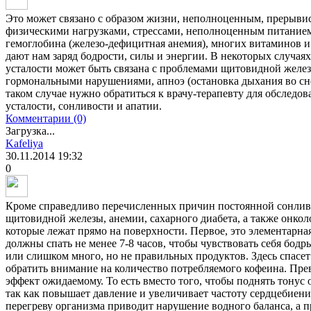
Это может связано с образом жизни, неполноценным, прерыв
физическими нагрузками, стрессами, неполноценным питанием
гемоглобина (железо-дефицитная анемия), многих витаминов и
дают нам заряд бодрости, силы и энергии. В некоторых случа
усталости может быть связана с проблемами щитовидной желез
гормональными нарушениями, апноэ (остановка дыхания во сне
таком случае нужно обратиться к врачу-терапевту для обследо
усталости, сонливости и апатии.
Комментарии (0)
Загрузка...
Kafeliya
30.11.2014
19:32
0
Кроме справедливо перечисленных причин постоянной сонливо
щитовидной железы, анемии, сахарного диабета, а также онкол
которые лежат прямо на поверхности. Первое, это элементарна
должны спать не менее 7-8 часов, чтобы чувствовать себя бодр
или слишком много, но не правильных продуктов. Здесь спасет
обратить внимание на количество потребляемого кофеина. Пр
эффект ожидаемому. То есть вместо того, чтобы поднять тонус
так как повышает давление и увеличивает частоту сердцебиени
перегреву организма приводит нарушение водного баланса, а п