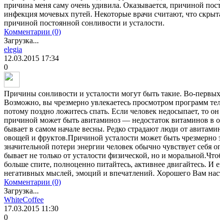
причина меня саму очень удивила. Оказывается, причиной пост
инфекция мочевых путей. Некоторые врачи считают, что скрыта
причиной постоянной сонливости и усталости.
Комментарии (0)
Загрузка...
elegia
12.03.2015
17:34
0
Причины сонливости и усталости могут быть такие. Во-первых
Возможно, вы чрезмерно увлекаетесь просмотром программ т
потому поздно ложитесь спать. Если человек недосыпает, то о
причиной может быть авитаминоз — недостаток витаминов в о
бывает в самом начале весны. Редко страдают люди от авитамин
овощей и фруктов.Причиной усталости может быть чрезмерно 
значительной потери энергии человек обычно чувствует себя 
бывает не только от усталости физической, но и моральной.Что
больше спите, полноценно питайтесь, активнее двигайтесь. И е
негативных мыслей, эмоций и впечатлений. Хорошего Вам наст
Комментарии (0)
Загрузка...
WhiteCoffee
17.03.2015
11:30
0