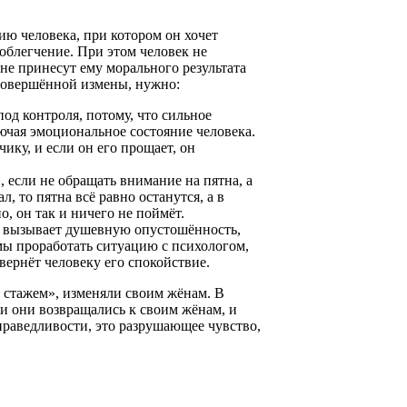
ию человека, при котором он хочет
облегчение. При этом человек не
не принесут ему морального результата
 совершённой измены, нужно:
од контроля, потому, что сильное
ючая эмоциональное состояние человека.
ику, и если он его прощает, он
 если не обращать внимание на пятна, а
, то пятна всё равно останутся, а в
, он так и ничего не поймёт.
 и вызывает душевную опустошённость,
ы проработать ситуацию с психологом,
вернёт человеку его спокойствие.
 стажем», изменяли своим жёнам. В
 и они возвращались к своим жёнам, и
раведливости, это разрушающее чувство,