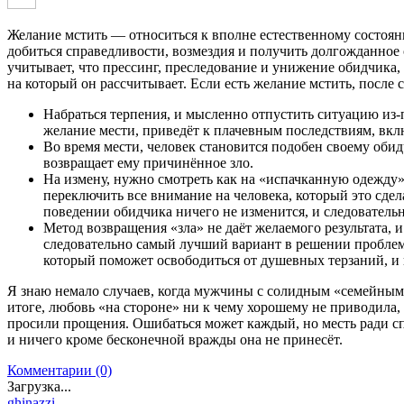
Желание мстить — относиться к вполне естественному состоян
добиться справедливости, возмездия и получить долгожданное 
учитывает, что прессинг, преследование и унижение обидчика, 
на который он рассчитывает. Если есть желание мстить, после
Набраться терпения, и мысленно отпустить ситуацию из-п
желание мести, приведёт к плачевным последствиям, вкл
Во время мести, человек становится подобен своему обидч
возвращает ему причинённое зло.
На измену, нужно смотреть как на «испачканную одежду»,
переключить все внимание на человека, который это сделал
поведении обидчика ничего не изменится, и следовательно
Метод возвращения «зла» не даёт желаемого результата,
следовательно самый лучший вариант в решении проблем
который поможет освободиться от душевных терзаний, и 
Я знаю немало случаев, когда мужчины с солидным «семейным
итоге, любовь «на стороне» ни к чему хорошему не приводила,
просили прощения. Ошибаться может каждый, но месть ради сп
и ничего кроме бесконечной вражды она не принесёт.
Комментарии (0)
Загрузка...
ghinazzi