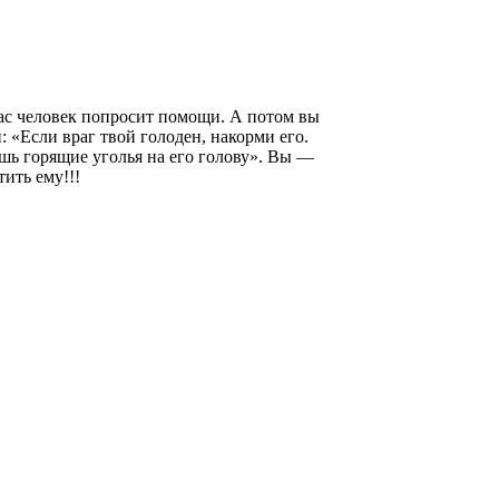
ас человек попросит помощи. А потом вы
 «Если враг твой голоден, накорми его.
шь горящие уголья на его голову». Вы —
ить ему!!!